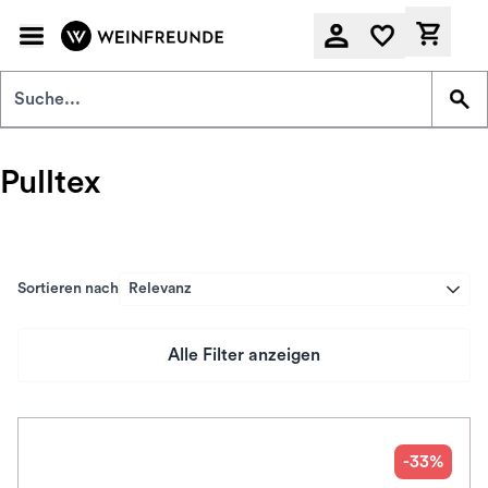
Zum Hauptinhalt springen
Derzeit
Pulltex
Sortieren nach
Relevanz
Alle Filter anzeigen
Preis
Herkunftsland
-33%