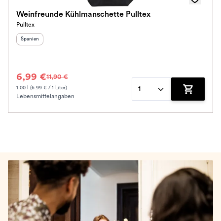
Weinfreunde Kühlmanschette Pulltex
Pulltex
Herkunftsland
:
Spanien
6,99 €
11,90 €
1.00 l (6.99 € / 1 Liter)
1
Lebensmittelangaben
Zum Waren