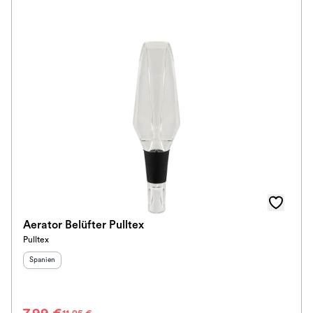
Auszeichnungen
Alkoholfrei
Im Rewe Handel erhältlich
Aerator Belüfter Pulltex
Pulltex
Herkunftsland
:
Spanien