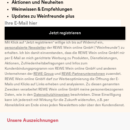
Aktionen und Neuheiten
Weinwissen & Empfehlungen
Updates zu Weinfreunde plus
Ihre E-Mail hier
Jetzt registrieren
Mit Klick auf "Jetzt registrieren" willige ich bis auf Widerruf ein,
personalisierte Newsletter
der REWE Wein online GmbH ("Weinfreunde") zu
erhalten. Ich bin damit einverstanden, dass die REWE Wein online GmbH mir
per E-Mail an mich gerichtete Werbung zu Produkten, Dienstleistungen,
Aktionen, Zufriedenheitsbefragungen und Infos zum
Kundenbindungsprogramm von REWE Wein online GmbH und anderen
Unternehmen der
REWE Group
und
REWE-Partnerunternehmen
zusendet.
REWE Wein online GmbH darf zur Werbeoptimierung die Öffnung der E-
Mails und Klicks auf Links erheben und analysieren. Zu diesen genannten
Zwecken verarbeitet REWE Wein online GmbH meine personenbezogenen
Daten, wie in den
Datenschutzhinweisen
beschrieben. Diese Einwilligung
kann ich jederzeit mit Wirkung für die Zukunft widerrufen, z.B. per
Abmeldelink am Ende eines jeden Newsletters oder über den Kundendienst.
Unsere Auszeichnungen