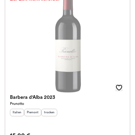
Barbera d'Alba 2023
Prunotto
Herkunftsland
Herkunftsregion
:
Geschmack
:
:
Italien
Piemont
trocken