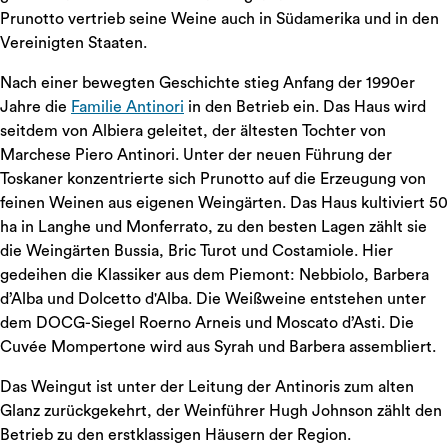
Prunotto vertrieb seine Weine auch in Südamerika und in den
Vereinigten Staaten.
Nach einer bewegten Geschichte stieg Anfang der 1990er
Jahre die
Familie Antinori
in den Betrieb ein. Das Haus wird
seitdem von Albiera geleitet, der ältesten Tochter von
Marchese Piero Antinori. Unter der neuen Führung der
Toskaner konzentrierte sich Prunotto auf die Erzeugung von
feinen Weinen aus eigenen Weingärten. Das Haus kultiviert 50
ha in Langhe und Monferrato, zu den besten Lagen zählt sie
die Weingärten Bussia, Bric Turot und Costamiole. Hier
gedeihen die Klassiker aus dem Piemont: Nebbiolo, Barbera
d’Alba und Dolcetto d'Alba. Die Weißweine entstehen unter
dem DOCG-Siegel Roerno Arneis und Moscato d’Asti. Die
Cuvée Mompertone wird aus Syrah und Barbera assembliert.
Das Weingut ist unter der Leitung der Antinoris zum alten
Glanz zurückgekehrt, der Weinführer Hugh Johnson zählt den
Betrieb zu den erstklassigen Häusern der Region.