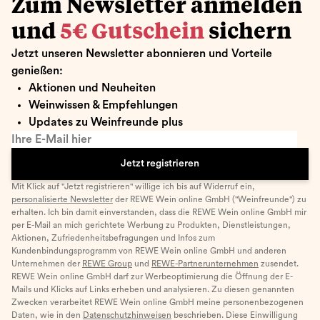
Zum Newsletter anmelden
und
5€ Gutschein
sichern
Jetzt unseren Newsletter abonnieren und Vorteile
genießen:
Aktionen und Neuheiten
Weinwissen & Empfehlungen
Updates zu Weinfreunde plus
Ihre E-Mail hier
Jetzt registrieren
Mit Klick auf "Jetzt registrieren" willige ich bis auf Widerruf ein,
personalisierte Newsletter
der REWE Wein online GmbH ("Weinfreunde") zu
erhalten. Ich bin damit einverstanden, dass die REWE Wein online GmbH mir
per E-Mail an mich gerichtete Werbung zu Produkten, Dienstleistungen,
Aktionen, Zufriedenheitsbefragungen und Infos zum
Kundenbindungsprogramm von REWE Wein online GmbH und anderen
Unternehmen der
REWE Group
und
REWE-Partnerunternehmen
zusendet.
REWE Wein online GmbH darf zur Werbeoptimierung die Öffnung der E-
Mails und Klicks auf Links erheben und analysieren. Zu diesen genannten
Zwecken verarbeitet REWE Wein online GmbH meine personenbezogenen
Daten, wie in den
Datenschutzhinweisen
beschrieben. Diese Einwilligung