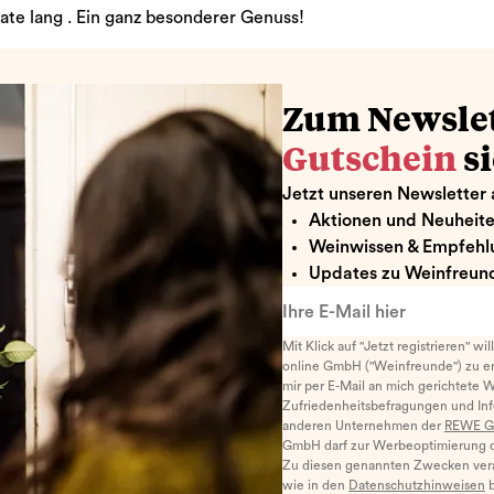
ate lang . Ein ganz besonderer Genuss!
Zum Newsle
Gutschein
s
Jetzt unseren Newsletter 
Aktionen und Neuheit
Weinwissen & Empfehl
Updates zu Weinfreund
Ihre E-Mail hier
Mit Klick auf "Jetzt registrieren" wi
online GmbH ("Weinfreunde") zu er
mir per E-Mail an mich gerichtete 
Zufriedenheitsbefragungen und I
anderen Unternehmen der
REWE G
GmbH darf zur Werbeoptimierung di
Zu diesen genannten Zwecken ver
wie in den
Datenschutzhinweisen
b