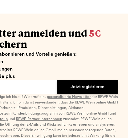
tter anmelden und
5€
ichern
abonnieren und Vorteile genießen:
en
ungen
e plus
Jetzt registrieren
llige ich bis auf Widerruf ein,
personalisierte Newsletter
der REWE Wein
halten. Ich bin damit einverstanden, dass die REWE Wein online GmbH
Werbung zu Produkten, Dienstleistungen, Aktionen,
nfos zum Kundenbindungsprogramm von REWE Wein online GmbH und
roup
und
REWE-Partnerunternehmen
zusendet. REWE Wein online
e Öffnung der E-Mails und Klicks auf Links erheben und analysieren.
arbeitet REWE Wein online GmbH meine personenbezogenen Daten,
eschrieben. Diese Einwilligung kann ich jederzeit mit Wirkung für die