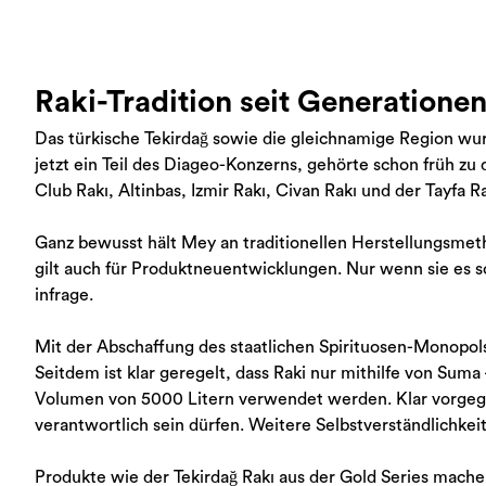
Raki-Tradition seit Generatione
Das türkische Tekirdağ sowie die gleichnamige Region wu
jetzt ein Teil des Diageo-Konzerns, gehörte schon früh z
Club Rakı, Altinbas, Izmir Rakı, Civan Rakı und der Tayfa Ra
Ganz bewusst hält Mey an traditionellen Herstellungsmetho
gilt auch für Produktneuentwicklungen. Nur wenn sie es sc
infrage.
Mit der Abschaffung des staatlichen Spirituosen-Monopols 
Seitdem ist klar geregelt, dass Raki nur mithilfe von Sum
Volumen von 5000 Litern verwendet werden. Klar vorgege
verantwortlich sein dürfen. Weitere Selbstverständlichkeit 
Produkte wie der Tekirdağ Rakı aus der Gold Series mache