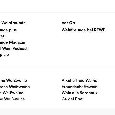
 Weinfreunde
Vor Ort
unde plus
Weinfreunde bei REWE
ter
unde Magazin
f Wein Podcast
piele
sche Weißweine
Alkoholfreie Weine
ische Weißweine
Freundschaftswein
e Weißweine
Wein aus Bordeaux
he Weißweine
Cà dei Frati