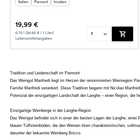
Herkunftsland
Herkunftsregion
:
Geschmack
:
:
Italien
Piemont
trocken
19,99 €
0.75 l (26.65 € / 1 Liter)
1
Lebensmittelangaben
Zum War
Tradition und Leidenschaft im Piemont
Das Weingut Manfredi liegt im Herzen der renommierten Weinregion Piemon
Familie Manfredi verankert. Diese Tradition begann mit Nicolao Manfre
Potenzial der einzigartigen Landschaft der Langhe – einer Region, die
Einzigartige Weinberge in der Langhe-Region
Das Weingut befindet sich in einer der besten Lagen der Langhe, einer 
blauen Tuffsteinböden, die den Weinen ihren charakteristischen, vollm
darunter der bekannte Weinberg Bricco.