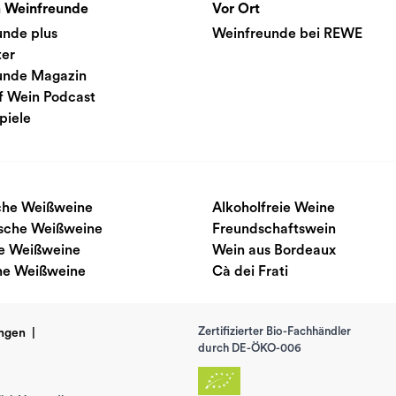
 Weinfreunde
Vor Ort
unde plus
Weinfreunde bei REWE
ter
unde Magazin
f Wein Podcast
piele
sche Weißweine
Alkoholfreie Weine
ische Weißweine
Freundschaftswein
e Weißweine
Wein aus Bordeaux
he Weißweine
Cà dei Frati
Zertifizierter Bio-Fachhändler
ngen
|
durch DE-ÖKO-006