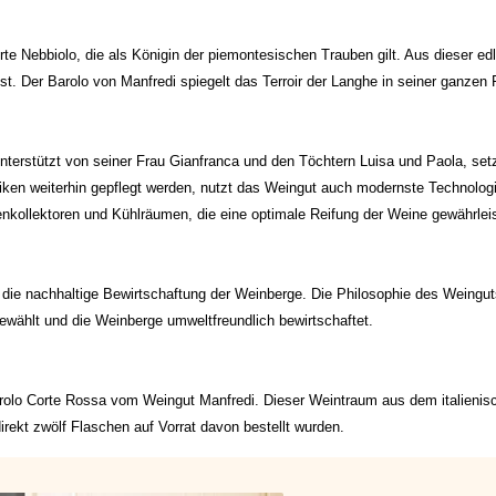
e Nebbiolo, die als Königin der piemontesischen Trauben gilt. Aus dieser edl
st. Der Barolo von Manfredi spiegelt das Terroir der Langhe in seiner ganzen
terstützt von seiner Frau Gianfranca und den Töchtern Luisa und Paola, setzt
niken weiterhin gepflegt werden, nutzt das Weingut auch modernste Technolog
nnenkollektoren und Kühlräumen, die eine optimale Reifung der Weine gewährlei
die nachhaltige Bewirtschaftung der Weinberge. Die Philosophie des Weingut
sgewählt und die Weinberge umweltfreundlich bewirtschaftet.
rolo Corte Rossa vom Weingut Manfredi. Dieser Weintraum aus dem italienis
irekt zwölf Flaschen auf Vorrat davon bestellt wurden.