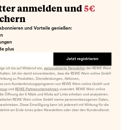
tter anmelden und
5€
ichern
abonnieren und Vorteile genießen:
en
ungen
e plus
Jetzt registrieren
llige ich bis auf Widerruf ein,
personalisierte Newsletter
der REWE Wein
halten. Ich bin damit einverstanden, dass die REWE Wein online GmbH
Werbung zu Produkten, Dienstleistungen, Aktionen,
nfos zum Kundenbindungsprogramm von REWE Wein online GmbH und
roup
und
REWE-Partnerunternehmen
zusendet. REWE Wein online
e Öffnung der E-Mails und Klicks auf Links erheben und analysieren.
arbeitet REWE Wein online GmbH meine personenbezogenen Daten,
eschrieben. Diese Einwilligung kann ich jederzeit mit Wirkung für die
ldelink am Ende eines jeden Newsletters oder über den Kundendienst.