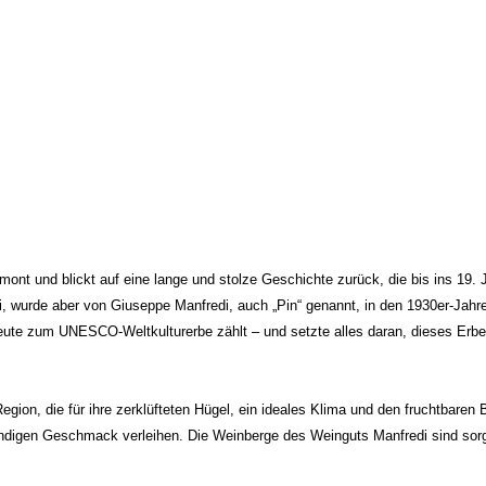
enkorb hinzufügen
t und blickt auf eine lange und stolze Geschichte zurück, die bis ins 19. Jah
di, wurde aber von Giuseppe Manfredi, auch „Pin“ genannt, in den 1930er-Jah
 heute zum UNESCO-Weltkulturerbe zählt – und setzte alles daran, dieses Erb
Region, die für ihre zerklüfteten Hügel, ein ideales Klima und den fruchtbare
undigen Geschmack verleihen. Die Weinberge des Weinguts Manfredi sind sorgf