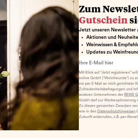
Zum Newsle
Gutschein
s
Jetzt unseren Newsletter 
Aktionen und Neuheit
Weinwissen & Empfehl
Updates zu Weinfreund
Ihre E-Mail hier
Mit Klick auf "Jetzt registrieren" wi
online GmbH ("Weinfreunde") zu er
mir per E-Mail an mich gerichtete 
Zufriedenheitsbefragungen und I
anderen Unternehmen der
REWE G
GmbH darf zur Werbeoptimierung di
Zu diesen genannten Zwecken ver
wie in den
Datenschutzhinweisen
b
Zukunft widerrufen, z.B. per Abme