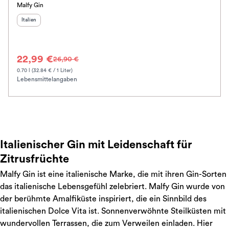
Malfy Gin
Herkunftsland
:
Italien
22,99 €
26,90 €
0.70 l (32.84 € / 1 Liter)
Lebensmittelangaben
Italienischer Gin mit Leidenschaft für
Zitrusfrüchte
Malfy Gin ist eine italienische Marke, die mit ihren Gin-Sorten
das italienische Lebensgefühl zelebriert. Malfy Gin wurde von
der berühmte Amalfiküste inspiriert, die ein Sinnbild des
italienischen Dolce Vita ist. Sonnenverwöhnte Steilküsten mit
wundervollen Terrassen, die zum Verweilen einladen. Hier