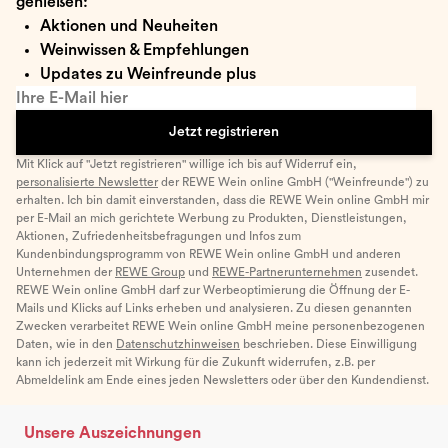
genießen:
Aktionen und Neuheiten
Weinwissen & Empfehlungen
Updates zu Weinfreunde plus
Ihre E-Mail hier
Jetzt registrieren
Mit Klick auf "Jetzt registrieren" willige ich bis auf Widerruf ein,
personalisierte Newsletter
der REWE Wein online GmbH ("Weinfreunde") zu
erhalten. Ich bin damit einverstanden, dass die REWE Wein online GmbH mir
per E-Mail an mich gerichtete Werbung zu Produkten, Dienstleistungen,
Aktionen, Zufriedenheitsbefragungen und Infos zum
Kundenbindungsprogramm von REWE Wein online GmbH und anderen
Unternehmen der
REWE Group
und
REWE-Partnerunternehmen
zusendet.
REWE Wein online GmbH darf zur Werbeoptimierung die Öffnung der E-
Mails und Klicks auf Links erheben und analysieren. Zu diesen genannten
Zwecken verarbeitet REWE Wein online GmbH meine personenbezogenen
Daten, wie in den
Datenschutzhinweisen
beschrieben. Diese Einwilligung
kann ich jederzeit mit Wirkung für die Zukunft widerrufen, z.B. per
Abmeldelink am Ende eines jeden Newsletters oder über den Kundendienst.
Unsere Auszeichnungen