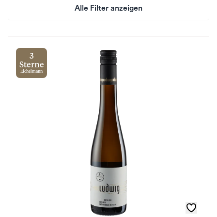
Alle Filter anzeigen
Preis
Herkunftsland
3
Sterne
Eichelmann
Rebsorte
Geschmack
Herkunftsregion
Auszeichnungen
Awards
Farbe
Schmeckt zu