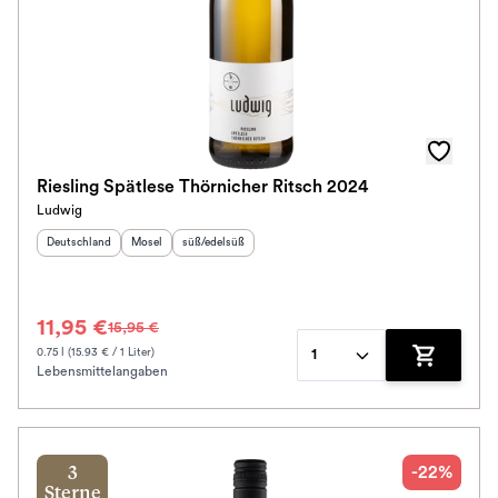
Riesling Spätlese Thörnicher Ritsch 2024
Ludwig
Herkunftsland
:
Herkunftsregion
Geschmack
:
:
Deutschland
Mosel
süß/edelsüß
11,95 €
15,95 €
0.75 l (15.93 € / 1 Liter)
1
Lebensmittelangaben
Zum Waren
-22%
3
Sterne