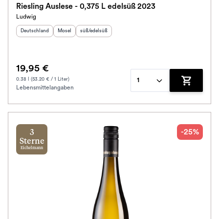
Riesling Auslese - 0,375 L edelsüß 2023
Ludwig
Schmeckt nach
Herkunftsland
:
Herkunftsregion
Geschmack
:
:
Deutschland
Mosel
süß/edelsüß
Alkoholfrei
19,95 €
Jahrgang
0.38 l (53.20 € / 1 Liter)
1
Lebensmittelangaben
Zum Waren
Ausbau
Im Rewe Handel erhältlich
-25%
3
Sterne
Eichelmann