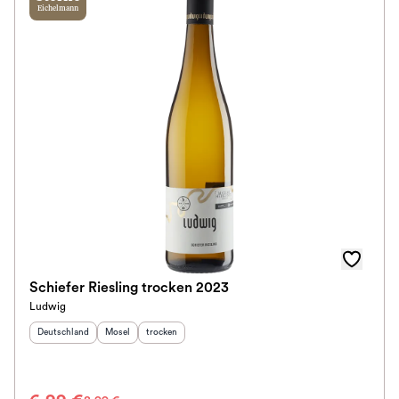
Eichelmann
Schiefer Riesling trocken 2023
Ludwig
Herkunftsland
:
Herkunftsregion
Geschmack
:
:
Deutschland
Mosel
trocken