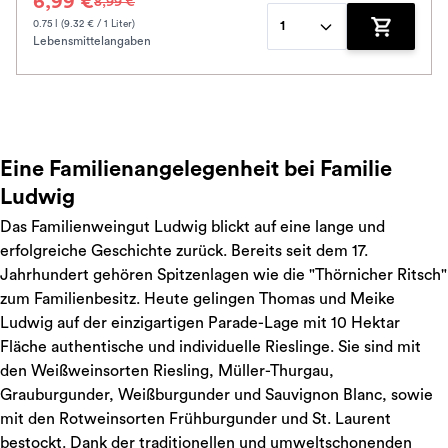
6,99 €
8,99 €
0.75 l (9.32 € / 1 Liter)
1
Lebensmittelangaben
Zum Waren
Eine Familienangelegenheit bei Familie
Ludwig
Das Familienweingut Ludwig blickt auf eine lange und
erfolgreiche Geschichte zurück. Bereits seit dem 17.
Jahrhundert gehören Spitzenlagen wie die "Thörnicher Ritsch"
zum Familienbesitz. Heute gelingen Thomas und Meike
Ludwig auf der einzigartigen Parade-Lage mit 10 Hektar
Fläche authentische und individuelle Rieslinge. Sie sind mit
den Weißweinsorten Riesling, Müller-Thurgau,
Grauburgunder, Weißburgunder und Sauvignon Blanc, sowie
mit den Rotweinsorten Frühburgunder und St. Laurent
bestockt. Dank der traditionellen und umweltschonenden