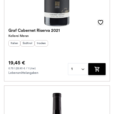
Graf Cabernet Riserva 2021
Kellerei Meran
Herkunftsland
Herkunftsregion
:
Geschmack
:
:
Italien
Südtirol
trocken
19,45 €
0.75 l (25.93 € / 1 Liter)
1
Lebensmittelangaben
Zum Waren