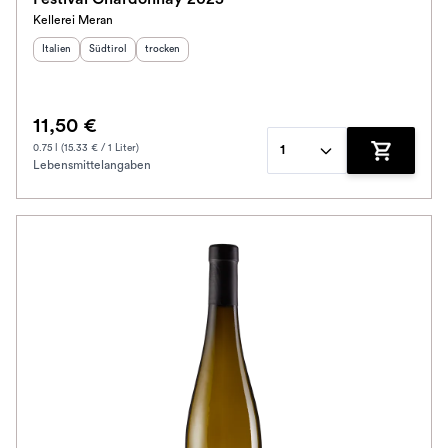
Kellerei Meran
Herkunftsland
Herkunftsregion
:
Geschmack
:
:
Italien
Südtirol
trocken
11,50 €
0.75 l (15.33 € / 1 Liter)
1
Lebensmittelangaben
Zum Waren