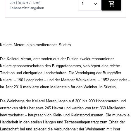
0.75 l (13.27 € / 1 Liter)
1
Lebensmittelangaben
Zum Waren
Kellerei Meran: alpin-mediterranes Südtirol
Die Kellerei Meran, entstanden aus der Fusion zweier renommierter
Kellereigenossenschaften des Burggrafenamtes, verkörpert eine reiche
Tradition und einzigartige Landschaften. Die Vereinigung der Burggräfler
Kellerei – 1901 gegründet – und der Meraner Weinkellerei – 1952 gegründet –
im Jahr 2010 markierte einen Meilenstein für den Weinbau in Südtirol.
Die Weinberge der Kellerei Meran liegen auf 300 bis 900 Höhenmetern und
erstrecken sich über etwa 245 Hektar und werden von fast 360 Mitgliedern
bewirtschaftet – hauptsächlich Klein- und Kleinstproduzenten. Die mühevolle
Handarbeit in den steilen Hängen und Terrassenlagen trägt zum Erhalt der
Landschaft bei und spiegelt die Verbundenheit der Weinbauern mit ihrer