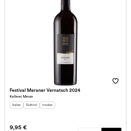
Festival Meraner Vernatsch 2024
Kellerei Meran
Herkunftsland
Herkunftsregion
:
Geschmack
:
:
Italien
Südtirol
trocken
9,95 €