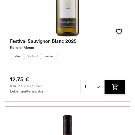
Festival Sauvignon Blanc 2025
Kellerei Meran
Herkunftsland
Herkunftsregion
:
Geschmack
:
:
Italien
Südtirol
trocken
12,75 €
0.75 l (17.00 € / 1 Liter)
1
Lebensmittelangaben
Zum Waren