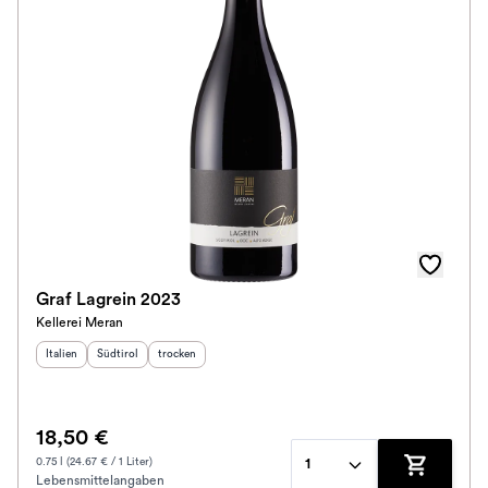
Graf Lagrein 2023
Kellerei Meran
Herkunftsland
Herkunftsregion
:
Geschmack
:
:
Italien
Südtirol
trocken
18,50 €
0.75 l (24.67 € / 1 Liter)
1
Lebensmittelangaben
Zum Waren