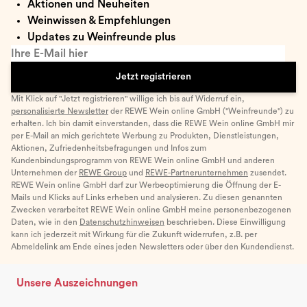
Aktionen und Neuheiten
Weinwissen & Empfehlungen
Updates zu Weinfreunde plus
Ihre E-Mail hier
Jetzt registrieren
Mit Klick auf "Jetzt registrieren" willige ich bis auf Widerruf ein,
personalisierte Newsletter
der REWE Wein online GmbH ("Weinfreunde") zu
erhalten. Ich bin damit einverstanden, dass die REWE Wein online GmbH mir
per E-Mail an mich gerichtete Werbung zu Produkten, Dienstleistungen,
Aktionen, Zufriedenheitsbefragungen und Infos zum
Kundenbindungsprogramm von REWE Wein online GmbH und anderen
Unternehmen der
REWE Group
und
REWE-Partnerunternehmen
zusendet.
REWE Wein online GmbH darf zur Werbeoptimierung die Öffnung der E-
Mails und Klicks auf Links erheben und analysieren. Zu diesen genannten
Zwecken verarbeitet REWE Wein online GmbH meine personenbezogenen
Daten, wie in den
Datenschutzhinweisen
beschrieben. Diese Einwilligung
kann ich jederzeit mit Wirkung für die Zukunft widerrufen, z.B. per
Abmeldelink am Ende eines jeden Newsletters oder über den Kundendienst.
Unsere Auszeichnungen