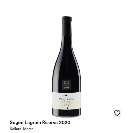
Preis
Herkunftsland
Rebsorte
Geschmack
Herkunftsregion
Auszeichnungen
Farbe
Schmeckt zu
Schmeckt nach
Segen Lagrein Riserva 2020
Kellerei Meran
Alkoholfrei