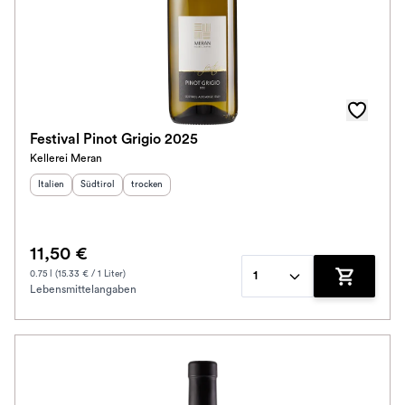
Festival Pinot Grigio 2025
Kellerei Meran
Herkunftsland
Herkunftsregion
:
Geschmack
:
:
Italien
Südtirol
trocken
11,50 €
0.75 l (15.33 € / 1 Liter)
1
Lebensmittelangaben
Zum Waren