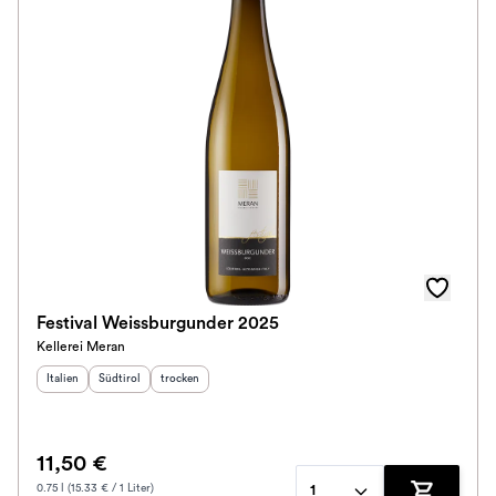
Festival Weissburgunder 2025
Kellerei Meran
Herkunftsland
Herkunftsregion
:
Geschmack
:
:
Italien
Südtirol
trocken
11,50 €
0.75 l (15.33 € / 1 Liter)
1