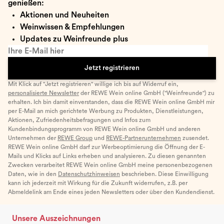
genießen:
Aktionen und Neuheiten
Weinwissen & Empfehlungen
Updates zu Weinfreunde plus
Ihre E-Mail hier
Jetzt registrieren
Mit Klick auf "Jetzt registrieren" willige ich bis auf Widerruf ein,
personalisierte Newsletter
der REWE Wein online GmbH ("Weinfreunde") zu
erhalten. Ich bin damit einverstanden, dass die REWE Wein online GmbH mir
per E-Mail an mich gerichtete Werbung zu Produkten, Dienstleistungen,
Aktionen, Zufriedenheitsbefragungen und Infos zum
Kundenbindungsprogramm von REWE Wein online GmbH und anderen
Unternehmen der
REWE Group
und
REWE-Partnerunternehmen
zusendet.
REWE Wein online GmbH darf zur Werbeoptimierung die Öffnung der E-
Mails und Klicks auf Links erheben und analysieren. Zu diesen genannten
Zwecken verarbeitet REWE Wein online GmbH meine personenbezogenen
Daten, wie in den
Datenschutzhinweisen
beschrieben. Diese Einwilligung
kann ich jederzeit mit Wirkung für die Zukunft widerrufen, z.B. per
Abmeldelink am Ende eines jeden Newsletters oder über den Kundendienst.
Unsere Auszeichnungen