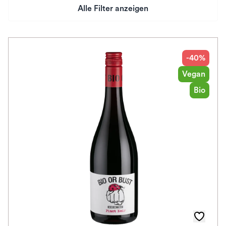
Alle Filter anzeigen
Preis
Herkunftsland
-40%
Vegan
Rebsorte
Bio
Geschmack
Herkunftsregion
Auszeichnungen
Farbe
Schmeckt zu
Bio / Vegan