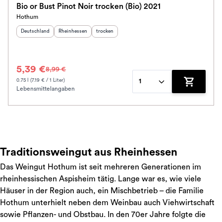
Bio or Bust Pinot Noir trocken (Bio) 2021
Hothum
Schmeckt nach
Herkunftsland
:
Herkunftsregion
:
Geschmack
:
Deutschland
Rheinhessen
trocken
Alkoholfrei
5,39 €
8,99 €
Jahrgang
0.75 l (7.19 € / 1 Liter)
1
Lebensmittelangaben
Zum Waren
Ausbau
Im Rewe Handel erhältlich
Traditionsweingut aus Rheinhessen
Das Weingut Hothum ist seit mehreren Generationen im
rheinhessischen Aspisheim tätig. Lange war es, wie viele
Häuser in der Region auch, ein Mischbetrieb – die Familie
Hothum unterhielt neben dem Weinbau auch Viehwirtschaft
sowie Pflanzen- und Obstbau. In den 70er Jahre folgte die