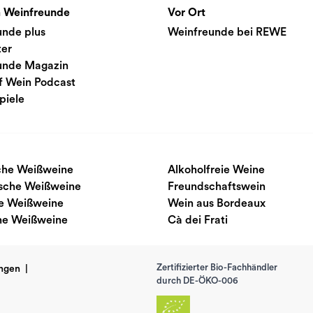
 Weinfreunde
Vor Ort
unde plus
Weinfreunde bei REWE
ter
unde Magazin
f Wein Podcast
piele
sche Weißweine
Alkoholfreie Weine
ische Weißweine
Freundschaftswein
e Weißweine
Wein aus Bordeaux
he Weißweine
Cà dei Frati
Zertifizierter Bio-Fachhändler
ngen
|
durch DE-ÖKO-006