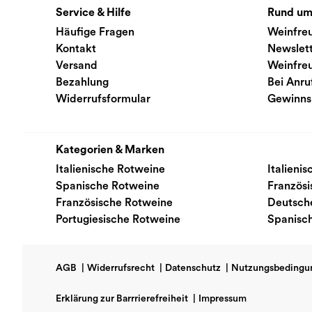
Service & Hilfe
Rund um
Häufige Fragen
Weinfre
Kontakt
Newslet
Versand
Weinfre
Bezahlung
Bei Anru
Widerrufsformular
Gewinns
Kategorien & Marken
Italienische Rotweine
Italieni
Spanische Rotweine
Französ
Französische Rotweine
Deutsch
Portugiesische Rotweine
Spanisc
AGB
|
Widerrufsrecht
|
Datenschutz
|
Nutzungsbedingu
Erklärung zur Barrrierefreiheit
|
Impressum