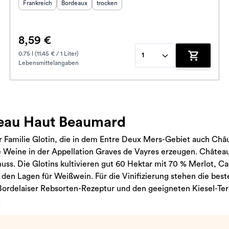
Herkunftsland
Herkunftsregion
:
Geschmack
:
:
Frankreich
Bordeaux
trocken
8,59 €
0.75 l (11.45 € / 1 Liter)
1
Lebensmittelangaben
enkorb hinzufügen
Zum Waren
teau Haut Beaumard
r Familie Glotin, die in dem Entre Deux Mers-Gebiet auch Châ
hre Weine in der Appellation Graves de Vayres erzeugen. Châte
enuss. Die Glotins kultivieren gut 60 Hektar mit 70 % Merlot,
den Lagen für Weißwein. Für die Vinifizierung stehen die bes
rdelaiser Rebsorten-Rezeptur und den geeigneten Kiesel-Terr
.