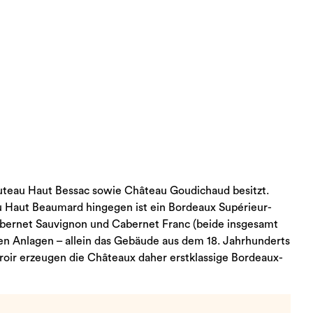
korb hinzufügen
uteau Haut Bessac sowie Château Goudichaud besitzt.
au Haut Beaumard hingegen ist ein Bordeaux Supérieur-
 Cabernet Sauvignon und Cabernet Franc (beide insgesamt
ten Anlagen – allein das Gebäude aus dem 18. Jahrhunderts
oir erzeugen die Châteaux daher erstklassige Bordeaux-