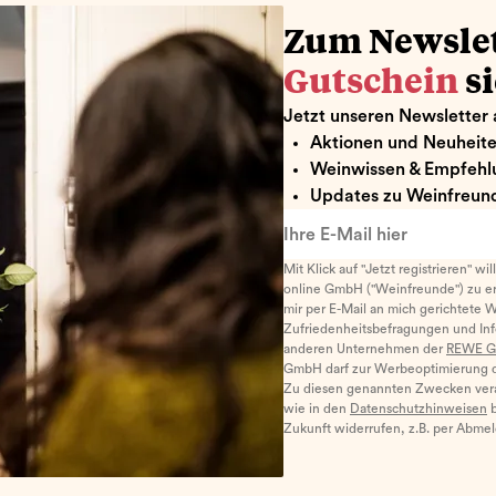
Zum Newsle
Gutschein
s
Jetzt unseren Newsletter 
Aktionen und Neuheit
Weinwissen & Empfehl
Updates zu Weinfreund
Ihre E-Mail hier
Mit Klick auf "Jetzt registrieren" wi
online GmbH ("Weinfreunde") zu er
mir per E-Mail an mich gerichtete 
Zufriedenheitsbefragungen und I
anderen Unternehmen der
REWE G
GmbH darf zur Werbeoptimierung di
Zu diesen genannten Zwecken ver
wie in den
Datenschutzhinweisen
b
Zukunft widerrufen, z.B. per Abme