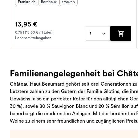
Herkunftsland
Herkunftsregion
:
Geschmack
:
:
Frankreich
Bordeaux
trocken
13,95 €
0.75 l (18.60 € / 1 Liter)
1
Lebensmittelangaben
Zum War
Familienangelegenheit bei Châ
Château Haut Beaumard gehört seit drei Generationen zu
Letztere zählen zu den Gütern der Familie Glotins, die i
Gewächs, also ein perfekter Roter für den alltäglichen G
30 %), sowie 80 % Sauvignon Blanc und 20 % Sémillon auf 
beherbergt die modernsten Anlagen. Mit der berühmten Bo
Weine zu einem sehr freundlichen und zugänglichen Preis