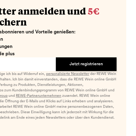
tter anmelden und
5€
ichern
abonnieren und Vorteile genießen:
en
ungen
e plus
Jetzt registrieren
llige ich bis auf Widerruf ein,
personalisierte Newsletter
der REWE Wein
halten. Ich bin damit einverstanden, dass die REWE Wein online GmbH
Werbung zu Produkten, Dienstleistungen, Aktionen,
nfos zum Kundenbindungsprogramm von REWE Wein online GmbH und
roup
und
REWE-Partnerunternehmen
zusendet. REWE Wein online
e Öffnung der E-Mails und Klicks auf Links erheben und analysieren.
arbeitet REWE Wein online GmbH meine personenbezogenen Daten,
eschrieben. Diese Einwilligung kann ich jederzeit mit Wirkung für die
ldelink am Ende eines jeden Newsletters oder über den Kundendienst.