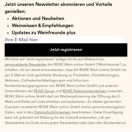
Jetzt unseren Newsletter abonnieren und Vorteile
genießen:
Aktionen und Neuheiten
Weinwissen & Empfehlungen
Updates zu Weinfreunde plus
Ihre E-Mail hier
Jetzt registrieren
Mit Klick auf "Jetzt registrieren" willige ich bis auf Widerruf ein,
personalisierte Newsletter
der REWE Wein online GmbH ("Weinfreunde") zu
erhalten. Ich bin damit einverstanden, dass die REWE Wein online GmbH mir
per E-Mail an mich gerichtete Werbung zu Produkten, Dienstleistungen,
Aktionen, Zufriedenheitsbefragungen und Infos zum
Kundenbindungsprogramm von REWE Wein online GmbH und anderen
Unternehmen der
REWE Group
und
REWE-Partnerunternehmen
zusendet.
REWE Wein online GmbH darf zur Werbeoptimierung die Öffnung der E-
Mails und Klicks auf Links erheben und analysieren. Zu diesen genannten
Zwecken verarbeitet REWE Wein online GmbH meine personenbezogenen
Daten, wie in den
Datenschutzhinweisen
beschrieben. Diese Einwilligung
kann ich jederzeit mit Wirkung für die Zukunft widerrufen, z.B. per
Abmeldelink am Ende eines jeden Newsletters oder über den Kundendienst.