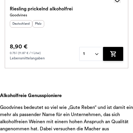
Riesling prickelnd alkoholfrei
Goodvines
Herkunftsland
:
Herkunftsregion
:
Deutschland
Pfalz
8,90 €
0.75 l (11.87 € / 1 Liter)
1
Lebensmittelangaben
Zum Waren
Alkoholfreie Genusspioniere
Goodvines bedeutet so viel wie „Gute Reben“ und ist damit ein
mehr als passender Name für ein Unternehmen, das sich
alkoholfreien Weinen mit einem hohen Anspruch an Qualität
angenommen hat. Dabei versuchen die Macher aus