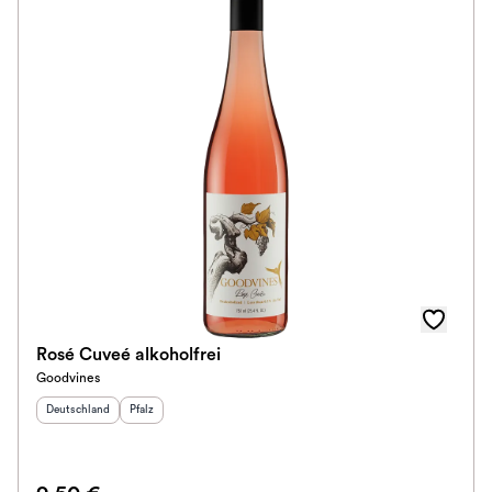
Rosé Cuveé alkoholfrei
Goodvines
Herkunftsland
:
Herkunftsregion
:
Deutschland
Pfalz