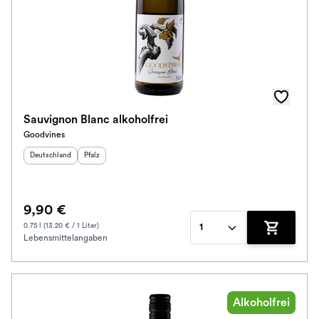
Sauvignon Blanc alkoholfrei
Goodvines
Herkunftsland
:
Herkunftsregion
:
Deutschland
Pfalz
9,90 €
0.75 l (13.20 € / 1 Liter)
1
Lebensmittelangaben
Zum Waren
Alkoholfrei