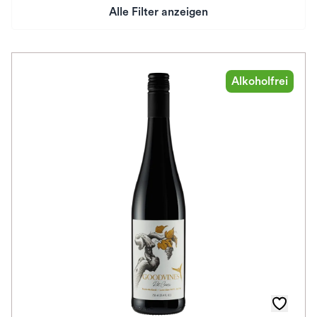
Alle Filter anzeigen
Preis
Herkunftsland
Alkoholfrei
Rebsorte
Herkunftsregion
Auszeichnungen
Farbe
Schmeckt zu
Schmeckt nach
Alkoholfrei