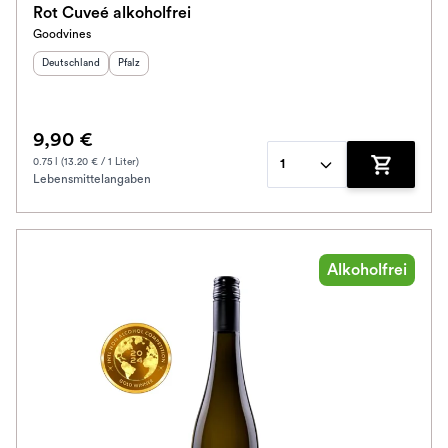
Rot Cuveé alkoholfrei
Goodvines
Ausbau
Herkunftsland
:
Herkunftsregion
:
Deutschland
Pfalz
Im Rewe Handel erhältlich
9,90 €
0.75 l (13.20 € / 1 Liter)
1
Lebensmittelangaben
Zum Waren
Alkoholfrei