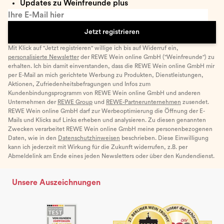
Updates zu Weinfreunde plus
Ihre E-Mail hier
Jetzt registrieren
Mit Klick auf "Jetzt registrieren" willige ich bis auf Widerruf ein,
personalisierte Newsletter
der REWE Wein online GmbH ("Weinfreunde") zu
erhalten. Ich bin damit einverstanden, dass die REWE Wein online GmbH mir
per E-Mail an mich gerichtete Werbung zu Produkten, Dienstleistungen,
Aktionen, Zufriedenheitsbefragungen und Infos zum
Kundenbindungsprogramm von REWE Wein online GmbH und anderen
Unternehmen der
REWE Group
und
REWE-Partnerunternehmen
zusendet.
REWE Wein online GmbH darf zur Werbeoptimierung die Öffnung der E-
Mails und Klicks auf Links erheben und analysieren. Zu diesen genannten
Zwecken verarbeitet REWE Wein online GmbH meine personenbezogenen
Daten, wie in den
Datenschutzhinweisen
beschrieben. Diese Einwilligung
kann ich jederzeit mit Wirkung für die Zukunft widerrufen, z.B. per
Abmeldelink am Ende eines jeden Newsletters oder über den Kundendienst.
Unsere Auszeichnungen