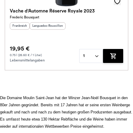
Jahrgang
Vache d'Automne Réserve Royale 2023
Frederic Bousquet
Ausbau
Herkunftsland
:
Herkunftsregion
:
Frankreich
Languedoc-Roussillon
Im Rewe Handel erhältlich
19,95 €
0.75 l (26.60 € / 1 Liter)
1
Lebensmittelangaben
Zum Waren
Die Domaine Moulin Saint-Jean hat der Winzer Jean-Noël Bousquet in den
80er Jahren gegründet. Bereits mit 17 Jahren hat er seine ersten Weinberge
gekauft und nach und nach zu dem heutigen großen Produzenten ausgebaut.
Es umfasst heute etwa 130 Hektar Rebfläche und die Weine haben immer
wieder auf internationalen Wettbewerben Preise eingeheimst.