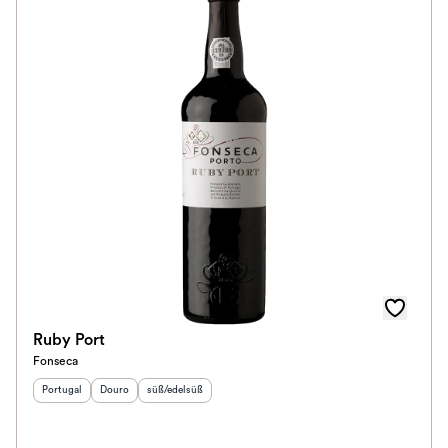
Ruby Port
Fonseca
Herkunftsland
Herkunftsregion
:
Geschmack
:
:
Portugal
Douro
süß/edelsüß