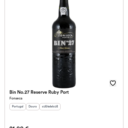
Bin No.27 Reserve Ruby Port
Fonseca
Herkunftsland
Herkunftsregion
:
Geschmack
:
:
Portugal
Douro
süß/edelsüß