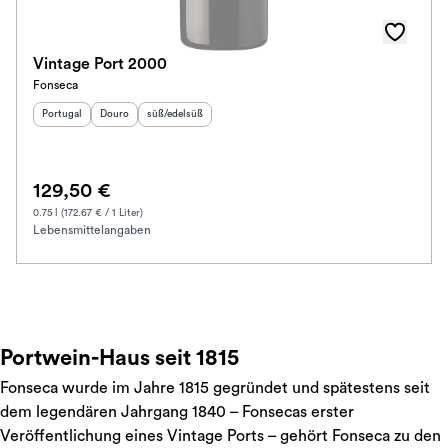
Vintage Port 2000
Fonseca
Herkunftsland
Herkunftsregion
:
Geschmack
:
:
Portugal
Douro
süß/edelsüß
129,50 €
0.75 l (172.67 € / 1 Liter)
Lebensmittelangaben
Portwein-Haus seit 1815
Fonseca wurde im Jahre 1815 gegründet und spätestens seit
dem legendären Jahrgang 1840 – Fonsecas erster
Veröffentlichung eines Vintage Ports – gehört Fonseca zu den