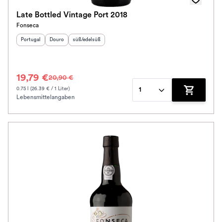
Late Bottled Vintage Port 2018
Fonseca
Herkunftsland
Herkunftsregion
:
Geschmack
:
:
Portugal
Douro
süß/edelsüß
19,79 €
20,90 €
0.75 l (26.39 € / 1 Liter)
1
Lebensmittelangaben
Zum Waren