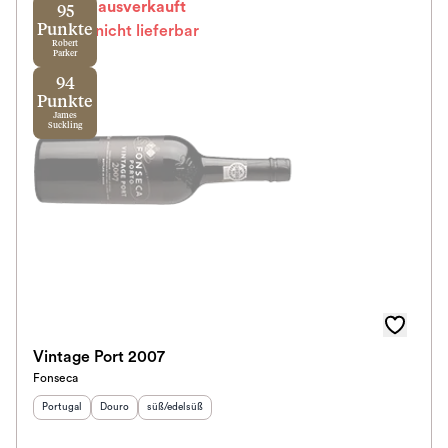
Leider ausverkauft
95
Punkte
Zur Zeit nicht lieferbar
Robert
Parker
94
Punkte
James
Suckling
Vintage Port 2007
Fonseca
Herkunftsland
Herkunftsregion
:
Geschmack
:
:
Portugal
Douro
süß/edelsüß