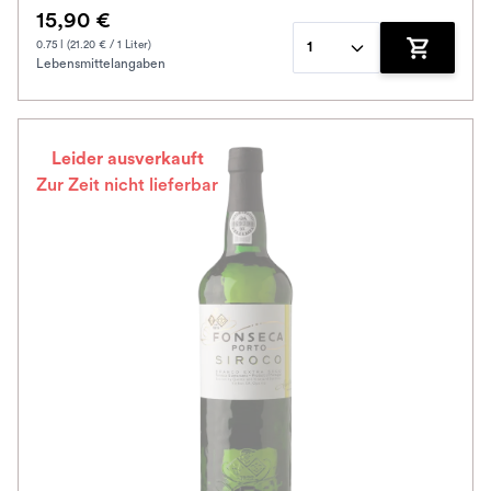
15,90 €
0.75 l (21.20 € / 1 Liter)
1
Lebensmittelangaben
Zum Waren
Leider ausverkauft
Zur Zeit nicht lieferbar