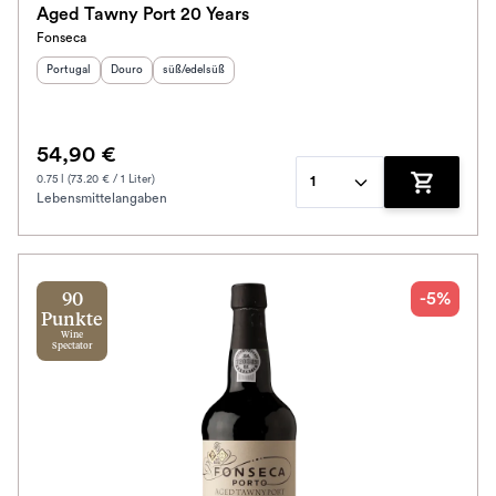
Aged Tawny Port 20 Years
Fonseca
Schmeckt nach
Herkunftsland
Herkunftsregion
:
Geschmack
:
:
Portugal
Douro
süß/edelsüß
Alkoholfrei
54,90 €
Jahrgang
0.75 l (73.20 € / 1 Liter)
1
Lebensmittelangaben
Zum Waren
Klassifikation
Ausbau
-5%
90
Im Rewe Handel erhältlich
Punkte
Wine
Spectator