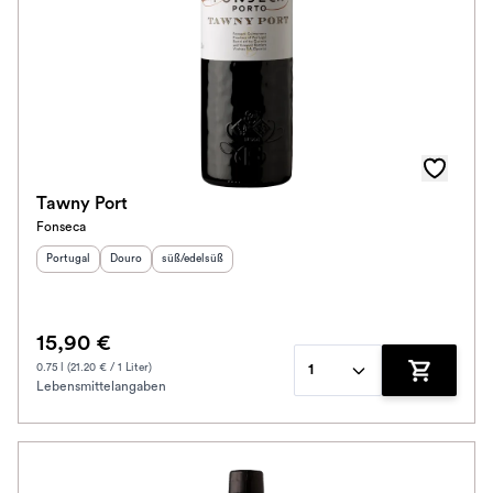
Tawny Port
Fonseca
Herkunftsland
Herkunftsregion
:
Geschmack
:
:
Portugal
Douro
süß/edelsüß
15,90 €
0.75 l (21.20 € / 1 Liter)
1
Lebensmittelangaben
Zum Waren