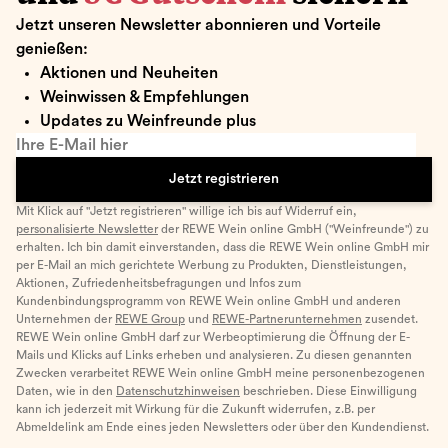
Jetzt unseren Newsletter abonnieren und Vorteile
genießen:
Aktionen und Neuheiten
Weinwissen & Empfehlungen
Updates zu Weinfreunde plus
Ihre E-Mail hier
Jetzt registrieren
Mit Klick auf "Jetzt registrieren" willige ich bis auf Widerruf ein,
personalisierte Newsletter
der REWE Wein online GmbH ("Weinfreunde") zu
erhalten. Ich bin damit einverstanden, dass die REWE Wein online GmbH mir
per E-Mail an mich gerichtete Werbung zu Produkten, Dienstleistungen,
Aktionen, Zufriedenheitsbefragungen und Infos zum
Kundenbindungsprogramm von REWE Wein online GmbH und anderen
Unternehmen der
REWE Group
und
REWE-Partnerunternehmen
zusendet.
REWE Wein online GmbH darf zur Werbeoptimierung die Öffnung der E-
Mails und Klicks auf Links erheben und analysieren. Zu diesen genannten
Zwecken verarbeitet REWE Wein online GmbH meine personenbezogenen
Daten, wie in den
Datenschutzhinweisen
beschrieben. Diese Einwilligung
kann ich jederzeit mit Wirkung für die Zukunft widerrufen, z.B. per
Abmeldelink am Ende eines jeden Newsletters oder über den Kundendienst.