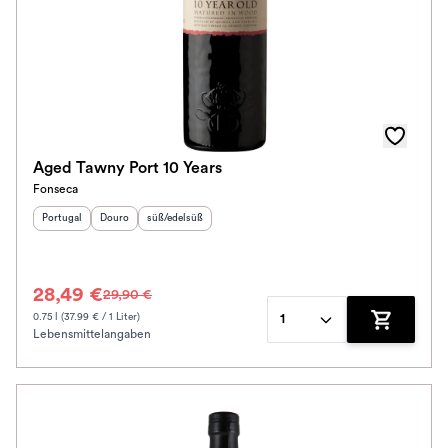
Aged Tawny Port 10 Years
Fonseca
Herkunftsland
Herkunftsregion
:
Geschmack
:
:
Portugal
Douro
süß/edelsüß
28,49 €
29,90 €
0.75 l (37.99 € / 1 Liter)
1
Lebensmittelangaben
Zum Waren