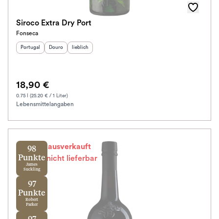
Siroco Extra Dry Port
Fonseca
Herkunftsland
Herkunftsregion
:
Geschmack
:
:
Portugal
Douro
lieblich
18,90 €
0.75 l (25.20 € / 1 Liter)
Lebensmittelangaben
Leider ausverkauft
98
Punkte
Zur Zeit nicht lieferbar
James
Suckling
97
Punkte
Robert
Parker