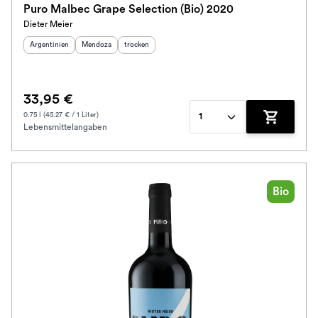
Puro Malbec Grape Selection (Bio) 2020
Dieter Meier
Schmeckt nach
Herkunftsland
:
Herkunftsregion
Geschmack
:
:
Argentinien
Mendoza
trocken
Alkoholfrei
33,95 €
Jahrgang
0.75 l (45.27 € / 1 Liter)
1
Lebensmittelangaben
Zum Waren
Ausbau
Im Rewe Handel erhältlich
Bio