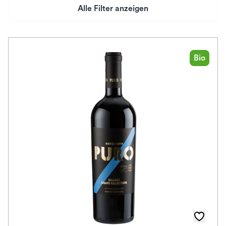
Alle Filter anzeigen
Preis
Herkunftsland
Bio
Rebsorte
Geschmack
Herkunftsregion
Auszeichnungen
Farbe
Schmeckt zu
Bio / Vegan