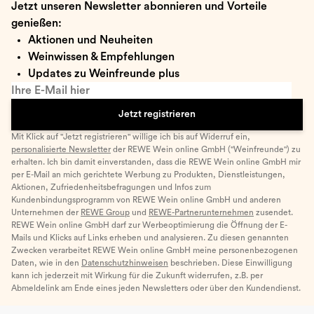
Jetzt unseren Newsletter abonnieren und Vorteile
genießen:
Aktionen und Neuheiten
Weinwissen & Empfehlungen
Updates zu Weinfreunde plus
Ihre E-Mail hier
Jetzt registrieren
Mit Klick auf "Jetzt registrieren" willige ich bis auf Widerruf ein,
personalisierte Newsletter
der REWE Wein online GmbH ("Weinfreunde") zu
erhalten. Ich bin damit einverstanden, dass die REWE Wein online GmbH mir
per E-Mail an mich gerichtete Werbung zu Produkten, Dienstleistungen,
Aktionen, Zufriedenheitsbefragungen und Infos zum
Kundenbindungsprogramm von REWE Wein online GmbH und anderen
Unternehmen der
REWE Group
und
REWE-Partnerunternehmen
zusendet.
REWE Wein online GmbH darf zur Werbeoptimierung die Öffnung der E-
Mails und Klicks auf Links erheben und analysieren. Zu diesen genannten
Zwecken verarbeitet REWE Wein online GmbH meine personenbezogenen
Daten, wie in den
Datenschutzhinweisen
beschrieben. Diese Einwilligung
kann ich jederzeit mit Wirkung für die Zukunft widerrufen, z.B. per
Abmeldelink am Ende eines jeden Newsletters oder über den Kundendienst.