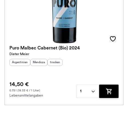
Puro Malbec Cabernet (Bio) 2024
Dieter Meier
Herkunftsland
:
Herkunftsregion
Geschmack
:
:
Argentinien
Mendoza
trocken
14,50 €
0.75 l (19.33 € / 1 Liter)
1
Lebensmittelangaben
Zum Waren