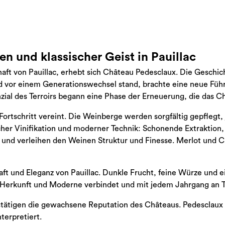
 und klassischer Geist in Pauillac
aft von Pauillac, erhebt sich Château Pedesclaux. Die Geschi
d vor einem Generationswechsel stand, brachte eine neue Führu
ial des Terroirs begann eine Phase der Erneuerung, die das Ch
rtschritt vereint. Die Weinberge werden sorgfältig gepflegt, j
scher Vinifikation und moderner Technik: Schonende Extraktion,
 und verleihen den Weinen Struktur und Finesse. Merlot und C
ft und Eleganz von Pauillac. Dunkle Frucht, feine Würze und ei
der Herkunft und Moderne verbindet und mit jedem Jahrgang an 
stätigen die gewachsene Reputation des Châteaus. Pedesclaux 
terpretiert.