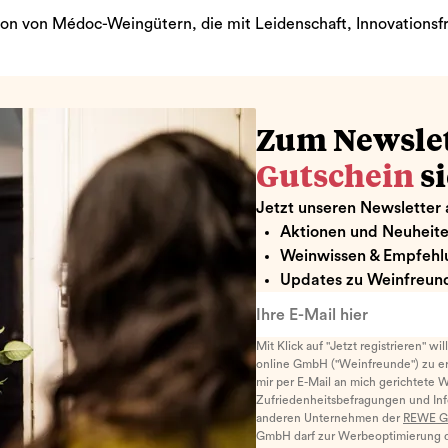
ion von Médoc-Weingütern, die mit Leidenschaft, Innovationsf
Zum Newsle
Gutschein
s
Jetzt unseren Newsletter 
Aktionen und Neuheit
Weinwissen & Empfehl
Updates zu Weinfreund
Ihre E-Mail hier
Mit Klick auf "Jetzt registrieren" wi
online GmbH ("Weinfreunde") zu er
mir per E-Mail an mich gerichtete 
Zufriedenheitsbefragungen und I
anderen Unternehmen der
REWE G
GmbH darf zur Werbeoptimierung di