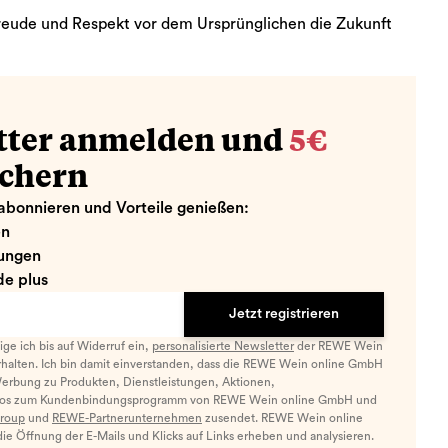
reude und Respekt vor dem Ursprünglichen die Zukunft
tter anmelden und
5€
ichern
abonnieren und Vorteile genießen:
en
ungen
e plus
Jetzt registrieren
llige ich bis auf Widerruf ein,
personalisierte Newsletter
der REWE Wein
halten. Ich bin damit einverstanden, dass die REWE Wein online GmbH
Werbung zu Produkten, Dienstleistungen, Aktionen,
nfos zum Kundenbindungsprogramm von REWE Wein online GmbH und
roup
und
REWE-Partnerunternehmen
zusendet. REWE Wein online
e Öffnung der E-Mails und Klicks auf Links erheben und analysieren.