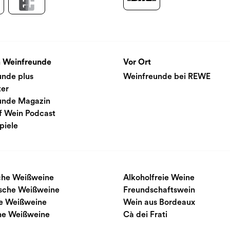
 Weinfreunde
Vor Ort
unde plus
Weinfreunde bei REWE
ter
unde Magazin
f Wein Podcast
piele
sche Weißweine
Alkoholfreie Weine
ische Weißweine
Freundschaftswein
e Weißweine
Wein aus Bordeaux
he Weißweine
Cà dei Frati