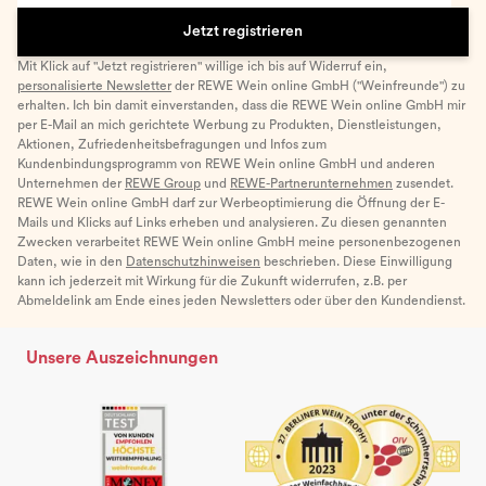
Jetzt registrieren
Mit Klick auf "Jetzt registrieren" willige ich bis auf Widerruf ein,
personalisierte Newsletter
der REWE Wein online GmbH ("Weinfreunde") zu
erhalten. Ich bin damit einverstanden, dass die REWE Wein online GmbH mir
per E-Mail an mich gerichtete Werbung zu Produkten, Dienstleistungen,
Aktionen, Zufriedenheitsbefragungen und Infos zum
Kundenbindungsprogramm von REWE Wein online GmbH und anderen
Unternehmen der
REWE Group
und
REWE-Partnerunternehmen
zusendet.
REWE Wein online GmbH darf zur Werbeoptimierung die Öffnung der E-
Mails und Klicks auf Links erheben und analysieren. Zu diesen genannten
Zwecken verarbeitet REWE Wein online GmbH meine personenbezogenen
Daten, wie in den
Datenschutzhinweisen
beschrieben. Diese Einwilligung
kann ich jederzeit mit Wirkung für die Zukunft widerrufen, z.B. per
Abmeldelink am Ende eines jeden Newsletters oder über den Kundendienst.
Unsere Auszeichnungen