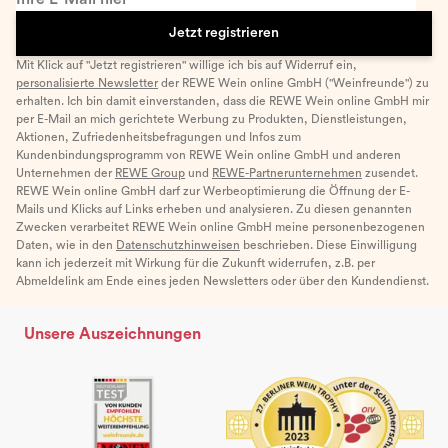
Jetzt registrieren
Mit Klick auf "Jetzt registrieren" willige ich bis auf Widerruf ein,
personalisierte Newsletter
der REWE Wein online GmbH ("Weinfreunde") zu
erhalten. Ich bin damit einverstanden, dass die REWE Wein online GmbH mir
per E-Mail an mich gerichtete Werbung zu Produkten, Dienstleistungen,
Aktionen, Zufriedenheitsbefragungen und Infos zum
Kundenbindungsprogramm von REWE Wein online GmbH und anderen
Unternehmen der
REWE Group
und
REWE-Partnerunternehmen
zusendet.
REWE Wein online GmbH darf zur Werbeoptimierung die Öffnung der E-
Mails und Klicks auf Links erheben und analysieren. Zu diesen genannten
Zwecken verarbeitet REWE Wein online GmbH meine personenbezogenen
Daten, wie in den
Datenschutzhinweisen
beschrieben. Diese Einwilligung
kann ich jederzeit mit Wirkung für die Zukunft widerrufen, z.B. per
Abmeldelink am Ende eines jeden Newsletters oder über den Kundendienst.
Unsere Auszeichnungen