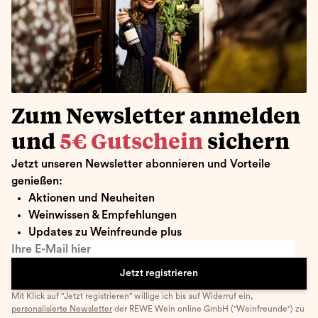
Zum Newsletter anmelden
und
5€ Gutschein
sichern
Jetzt unseren Newsletter abonnieren und Vorteile
genießen:
Aktionen und Neuheiten
Weinwissen & Empfehlungen
Updates zu Weinfreunde plus
Ihre E-Mail hier
Jetzt registrieren
Mit Klick auf "Jetzt registrieren" willige ich bis auf Widerruf ein,
personalisierte Newsletter
der REWE Wein online GmbH ("Weinfreunde") zu