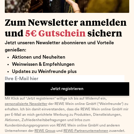
Zum Newsletter anmelden
und
5€ Gutschein
sichern
Jetzt unseren Newsletter abonnieren und Vorteile
genießen:
Aktionen und Neuheiten
Weinwissen & Empfehlungen
Updates zu Weinfreunde plus
Ihre E-Mail hier
Jetzt registrieren
Mit Klick auf "Jetzt registrieren" willige ich bis auf Widerruf ein,
personalisierte Newsletter
der REWE Wein online GmbH ("Weinfreunde") zu
erhalten. Ich bin damit einverstanden, dass die REWE Wein online GmbH mir
per E-Mail an mich gerichtete Werbung zu Produkten, Dienstleistungen,
Aktionen, Zufriedenheitsbefragungen und Infos zum
Kundenbindungsprogramm von REWE Wein online GmbH und anderen
Unternehmen der
REWE Group
und
REWE-Partnerunternehmen
zusendet.