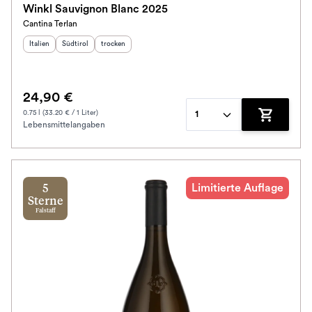
Winkl Sauvignon Blanc 2025
Cantina Terlan
Schmeckt nach
Herkunftsland
Herkunftsregion
:
Geschmack
:
:
Italien
Südtirol
trocken
Alkoholfrei
24,90 €
Jahrgang
0.75 l (33.20 € / 1 Liter)
1
Lebensmittelangaben
Zum Waren
Ausbau
Im Rewe Handel erhältlich
Limitierte Auflage
5
Sterne
Falstaff