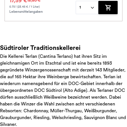
17,59 €
18,50 €
0.75 l (23.45 € / 1 Liter)
1
Lebensmittelangaben
Zum Waren
Südtiroler Traditionskellerei
Die Kellerei Terlan (Cantina Terlano) hat ihren Sitz im
gleichnamigen Ort im Etschtal und ist eine bereits 1893
gegründete Winzergenossenschaft mit derzeit 143 Mitglieder,
die auf 165 Hektar ihre Weinberge bewirtschaften. Terlan ist
wiederum namensgebend für ein DOC-Gebiet innerhalb der
übergeordneten DOC Südtirol (Alto Adige). Als Terlaner DOC
dürfen ausschließlich Weißweine bezeichnet werden. Dabei
haben die Winzer die Wahl zwischen acht verschiedenen
Rebsorten: Chardonnay, Müller-Thurgau, Weißburgunder,
Grauburgunder, Riesling, Welschriesling, Sauvignon Blanc und
Silvaner.