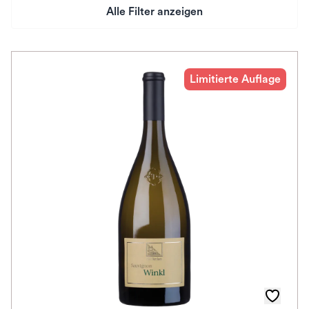
Alle Filter anzeigen
Preis
Herkunftsland
Limitierte Auflage
Rebsorte
Geschmack
Herkunftsregion
Auszeichnungen
Awards
Farbe
Schmeckt zu