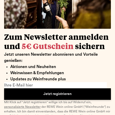
Zum Newsletter anmelden
und
5€ Gutschein
sichern
Jetzt unseren Newsletter abonnieren und Vorteile
genießen:
Aktionen und Neuheiten
Weinwissen & Empfehlungen
Updates zu Weinfreunde plus
Ihre E-Mail hier
Jetzt registrieren
Mit Klick auf "Jetzt registrieren" willige ich bis auf Widerruf ein,
personalisierte Newsletter
der REWE Wein online GmbH ("Weinfreunde") zu
erhalten. Ich bin damit einverstanden, dass die REWE Wein online GmbH mir