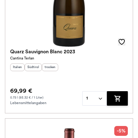
Quarz Sauvignon Blanc 2023
Cantina Terlan
Herkunftsland
Herkunftsregion
:
Geschmack
:
:
Italien
Südtirol
trocken
69,99 €
0.75 l (93.32 € / 1 Liter)
1
Lebensmittelangaben
Zum Waren
-5%