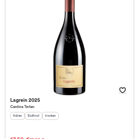
Lagrein 2025
Cantina Terlan
Herkunftsland
Herkunftsregion
:
Geschmack
:
:
Italien
Südtirol
trocken