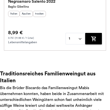
Negroamaro Salento 2022
Baglio Gibellina
Herkunftsland
Herkunftsregion
:
Geschmack
:
:
Italien
Apulien
trocken
8,99 €
0.75 l (11.99 € / 1 Liter)
1
Lebensmittelangaben
Zum Waren
Traditionsreiches Familienweingut aus
Italien
Bis die Brüder Biscardo das Familienweingut Mabis
übernehmen konnten, haben beide in Zusammenarbeit mit
unterschiedlichen Weingütern schon fast unheimlich viele
süffige Weine kreiert und dabei weltweite Anhänger