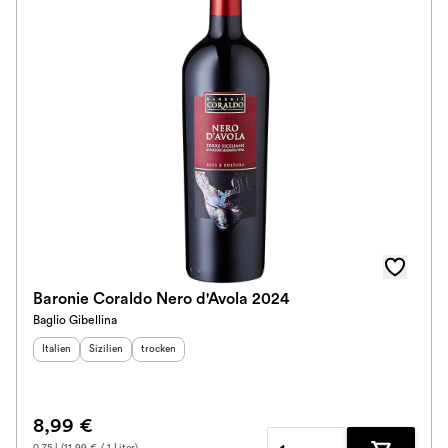
Baronie Coraldo Nero d'Avola 2024
Baglio Gibellina
Herkunftsland
Herkunftsregion
:
Geschmack
:
:
Italien
Sizilien
trocken
8,99 €