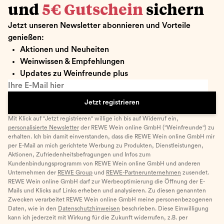
und
5€ Gutschein
sichern
Jetzt unseren Newsletter abonnieren und Vorteile
genießen:
Aktionen und Neuheiten
Weinwissen & Empfehlungen
Updates zu Weinfreunde plus
Ihre E-Mail hier
Jetzt registrieren
Mit Klick auf "Jetzt registrieren" willige ich bis auf Widerruf ein,
personalisierte Newsletter
der REWE Wein online GmbH ("Weinfreunde") zu
erhalten. Ich bin damit einverstanden, dass die REWE Wein online GmbH mir
per E-Mail an mich gerichtete Werbung zu Produkten, Dienstleistungen,
Aktionen, Zufriedenheitsbefragungen und Infos zum
Kundenbindungsprogramm von REWE Wein online GmbH und anderen
Unternehmen der
REWE Group
und
REWE-Partnerunternehmen
zusendet.
REWE Wein online GmbH darf zur Werbeoptimierung die Öffnung der E-
Mails und Klicks auf Links erheben und analysieren. Zu diesen genannten
Zwecken verarbeitet REWE Wein online GmbH meine personenbezogenen
Daten, wie in den
Datenschutzhinweisen
beschrieben. Diese Einwilligung
kann ich jederzeit mit Wirkung für die Zukunft widerrufen, z.B. per