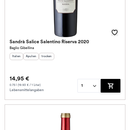
Sandrà Salice Salentino Riserva 2020
Baglio Gibellina
Herkunftsland
Herkunftsregion
:
Geschmack
:
:
Italien
Apulien
trocken
14,95 €
0.75 l (19.93 € / 1 Liter)
1
Lebensmittelangaben
Zum Waren