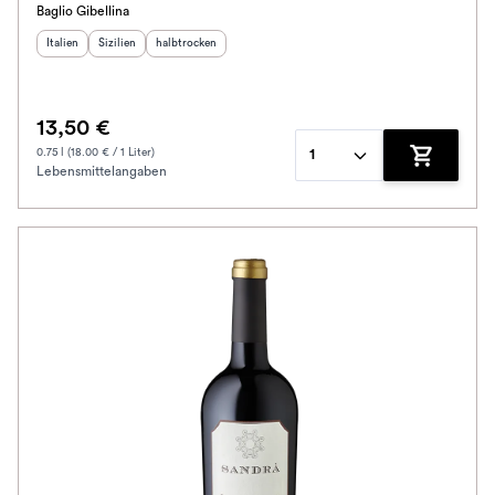
Baglio Gibellina
Alkoholfrei
Herkunftsland
Herkunftsregion
:
Geschmack
:
:
Italien
Sizilien
halbtrocken
Jahrgang
13,50 €
Klassifikation
0.75 l (18.00 € / 1 Liter)
1
Lebensmittelangaben
Zum Waren
Ausbau
Im Rewe Handel erhältlich