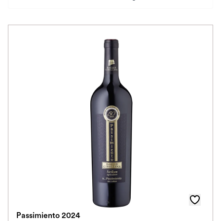
Preis
Herkunftsland
Rebsorte
Geschmack
Herkunftsregion
Auszeichnungen
Farbe
Schmeckt zu
Schmeckt nach
Passimiento 2024