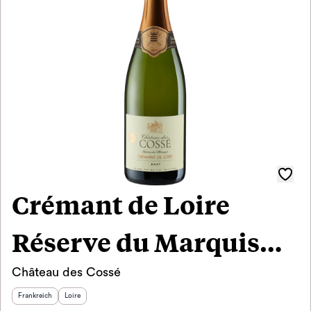
Crémant de Loire
Réserve du Marquis
Château des Cossé
Brut 2022
Herkunftsland
:
Herkunftsregion
:
Frankreich
Loire