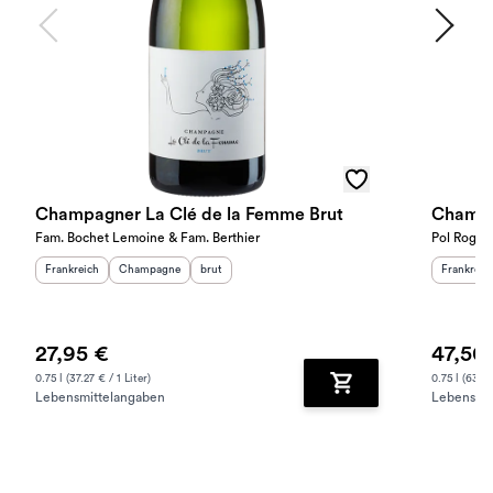
Champagner La Clé de la Femme Brut
Champa
Fam. Bochet Lemoine & Fam. Berthier
Pol Roger
Herkunftsland
:
Herkunftsregion
Geschmack
:
:
Herkunfts
Frankreich
Champagne
brut
Frankreic
27,95 €
47,50
0.75 l (37.27 € / 1 Liter)
0.75 l (63.33
Lebensmittelangaben
Lebensmit
Zum Warenkorb hinz