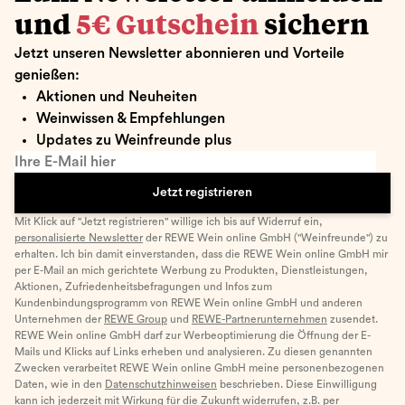
und
5€ Gutschein
sichern
Jetzt unseren Newsletter abonnieren und Vorteile
genießen:
Aktionen und Neuheiten
Weinwissen & Empfehlungen
Updates zu Weinfreunde plus
Ihre E-Mail hier
Jetzt registrieren
Mit Klick auf "Jetzt registrieren" willige ich bis auf Widerruf ein,
personalisierte Newsletter
der REWE Wein online GmbH ("Weinfreunde") zu
erhalten. Ich bin damit einverstanden, dass die REWE Wein online GmbH mir
per E-Mail an mich gerichtete Werbung zu Produkten, Dienstleistungen,
Aktionen, Zufriedenheitsbefragungen und Infos zum
Kundenbindungsprogramm von REWE Wein online GmbH und anderen
Unternehmen der
REWE Group
und
REWE-Partnerunternehmen
zusendet.
REWE Wein online GmbH darf zur Werbeoptimierung die Öffnung der E-
Mails und Klicks auf Links erheben und analysieren. Zu diesen genannten
Zwecken verarbeitet REWE Wein online GmbH meine personenbezogenen
Daten, wie in den
Datenschutzhinweisen
beschrieben. Diese Einwilligung
kann ich jederzeit mit Wirkung für die Zukunft widerrufen, z.B. per