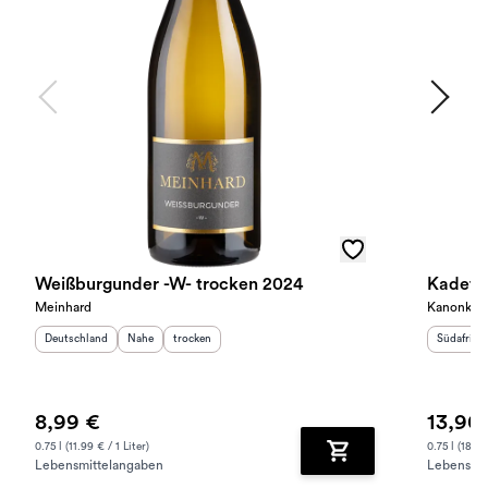
Weißburgunder -W- trocken 2024
Meinhard
Kanonkop
Herkunftsland
:
Herkunftsregion
Geschmack
:
:
Herkunfts
Deutschland
Nahe
trocken
Südafrika
8,99 €
13,90
0.75 l (11.99 € / 1 Liter)
0.75 l (18.53
Lebensmittelangaben
Lebensmit
Zum Warenkorb hinz