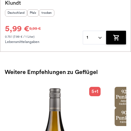
Klundt
2023
Herkunftsland
:
Herkunftsregion
Geschmack
:
:
Deutschland
Pfalz
trocken
5,99 €
9,99 €
0.75 l (7.99 € / 1 Liter)
1
Lebensmittelangaben
Zum War
Weitere Empfehlungen zu Geflügel
5+1
92
Punkt
James
Suckling
90
Punkt
Falstaff