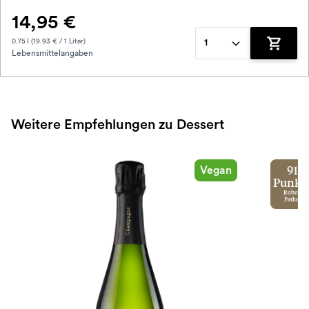
14,95 €
0.75 l (19.93 € / 1 Liter)
1
Lebensmittelangaben
Zum War
Weitere Empfehlungen zu Dessert
Vegan
91
Punkt
Robert
Parker