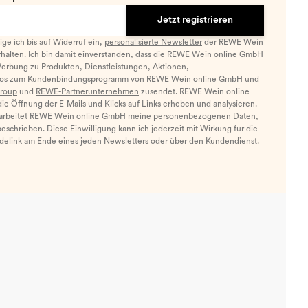
Jetzt registrieren
llige ich bis auf Widerruf ein,
personalisierte Newsletter
der REWE Wein
halten. Ich bin damit einverstanden, dass die REWE Wein online GmbH
Werbung zu Produkten, Dienstleistungen, Aktionen,
nfos zum Kundenbindungsprogramm von REWE Wein online GmbH und
roup
und
REWE-Partnerunternehmen
zusendet. REWE Wein online
e Öffnung der E-Mails und Klicks auf Links erheben und analysieren.
arbeitet REWE Wein online GmbH meine personenbezogenen Daten,
eschrieben. Diese Einwilligung kann ich jederzeit mit Wirkung für die
ldelink am Ende eines jeden Newsletters oder über den Kundendienst.