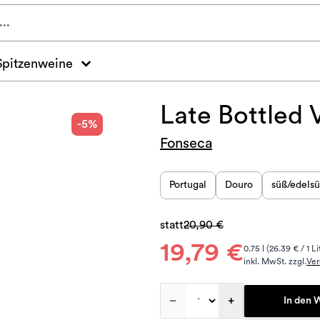
Spitzenweine
Late Bottled 
-5%
Fonseca
Portugal
Douro
süß/edels
statt
20,90 €
19,79 €
0.75 l (26.39 € / 1 Li
inkl. MwSt. zzgl.
Ver
–
+
In den 