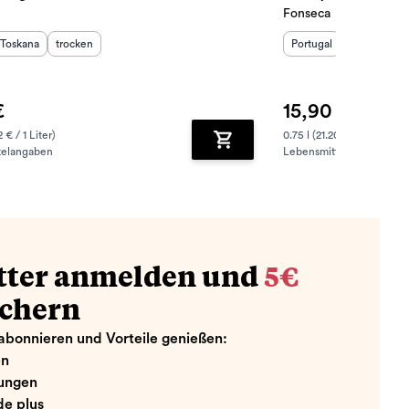
Fonseca
sland
Herkunftsregion
:
Geschmack
:
:
Herkunftsland
Herkunftsre
:
Ge
Toskana
trocken
Portugal
Douro
sü
€
15,90 €
2 € / 1 Liter)
0.75 l (21.20 € / 1 Liter)
telangaben
Lebensmittelangaben
zufügen
Zum Warenkorb hinzufügen
tter anmelden und
5€
ichern
abonnieren und Vorteile genießen:
en
ungen
e plus