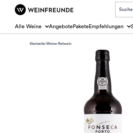
Zum Hauptinhalt springen
Alle Weine
Angebote
Pakete
Empfehlungen
Startseite
Weine
Rotwein