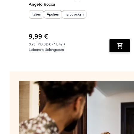
Angelo Rocca
Herkunftsland
Herkunftsregion
:
Geschmack
:
:
Italien
Apulien
halbtrocken
9,99 €
0.75 l (13.32 € / 1 Liter)
Lebensmittelangaben
Zum Wa