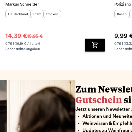
Markus Schneider
Poliziano
Herkunftsland
:
Herkunftsregion
Geschmack
:
:
Herkunft
Deutschland
Pfalz
trocken
Italien
14,39 €
9,99 
15,95 €
0.75 l (19.19 € / 1 Liter)
0.75 l (13.3
Lebensmittelangaben
Lebensmit
renkorb hinzufügen
Zum Warenkorb hin
Zum Newsle
Gutschein
s
Jetzt unseren Newsletter 
Aktionen und Neuheit
Weinwissen & Empfehl
Updates zu Weinfreund