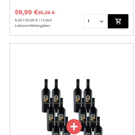
59,99 €
95,36 €
6.00 l (10.00 € / 1 Liter)
1
Lebensmittelangaben
Zum War