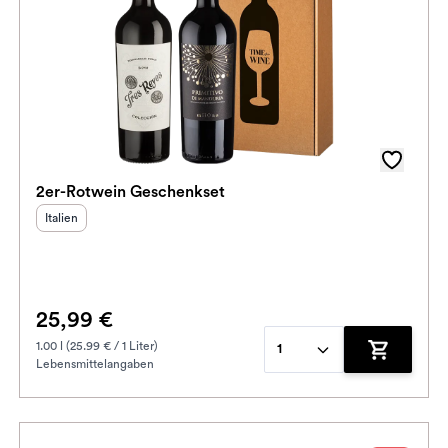
2er-Rotwein Geschenkset
Herkunftsland
:
Italien
25,99 €
1.00 l (25.99 € / 1 Liter)
1
Lebensmittelangaben
enkorb hinzufügen
Zum Waren