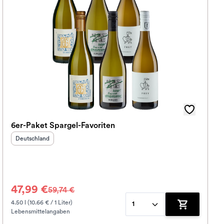
6er-Paket Spargel-Favoriten
Herkunftsland
:
Deutschland
47,99 €
59,74 €
4.50 l (10.66 € / 1 Liter)
1
Lebensmittelangaben
korb hinzufügen
Zum Warenko