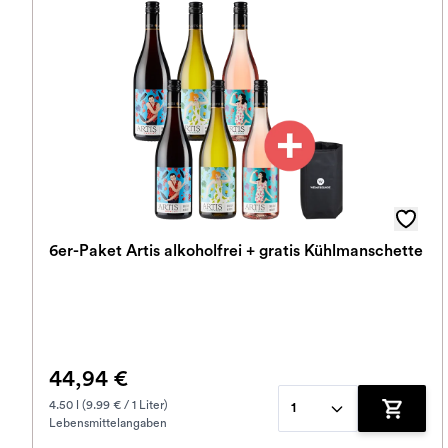
6er-Paket Artis alkoholfrei + gratis Kühlmanschette
44,94 €
4.50 l (9.99 € / 1 Liter)
1
Lebensmittelangaben
Zum War