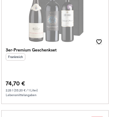
3er-Premium Geschenkset
Herkunftsland
:
Frankreich
74,70 €
2.25 l (33.20 € / 1 Liter)
Lebensmittelangaben
korb hinzufügen