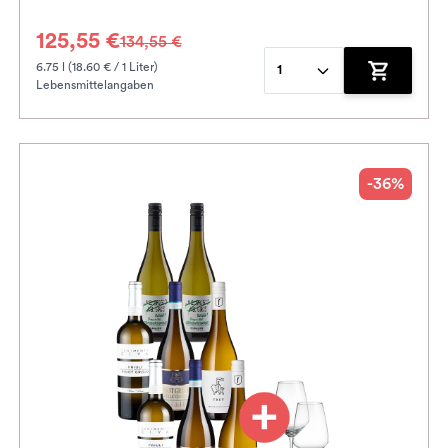
125,55 €
134,55 €
6.75 l (18.60 € / 1 Liter)
1
Lebensmittelangaben
enkorb hinzufügen
Zum Waren
-36%