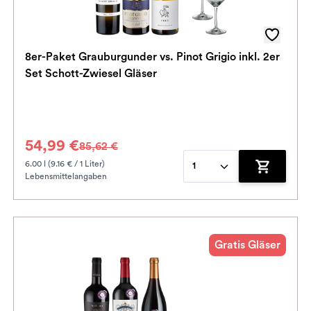
8er-Paket Grauburgunder vs. Pinot Grigio inkl. 2er
Set Schott-Zwiesel Gläser
54,99 €
85,62 €
6.00 l (9.16 € / 1 Liter)
1
Lebensmittelangaben
enkorb hinzufügen
Zum Waren
Gratis Gläser