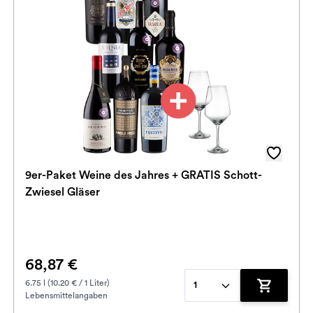
9er-Paket Weine des Jahres + GRATIS Schott-
Zwiesel Gläser
68,87 €
6.75 l (10.20 € / 1 Liter)
1
Lebensmittelangaben
enkorb hinzufügen
Zum Waren