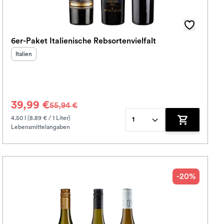
6er-Paket Italienische Rebsortenvielfalt
Herkunftsland
:
Italien
39,99 €
55,94 €
4.50 l (8.89 € / 1 Liter)
1
Lebensmittelangaben
korb hinzufügen
Zum Warenko
-20%