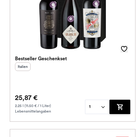
Bestseller Geschenkset
Herkunftsland
:
Italien
25,87 €
2.25 l (11.50 € / 1 Liter)
1
Lebensmittelangaben
Zum War