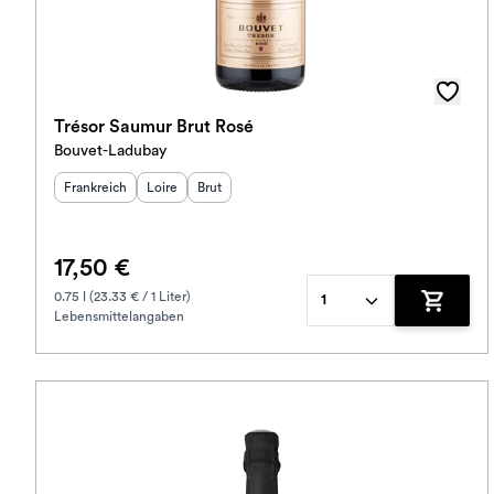
Trésor Saumur Brut Rosé
Bouvet-Ladubay
Herkunftsland
Herkunftsregion
:
Geschmack
:
:
Frankreich
Loire
Brut
17,50 €
0.75 l (23.33 € / 1 Liter)
1
Lebensmittelangaben
Zum War