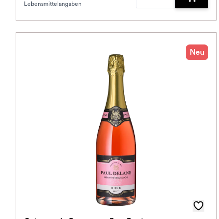
Lebensmittelangaben
Zum War
Neu