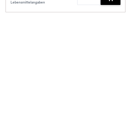
Lebensmittelangaben
enkorb hinzufügen
Zum Waren