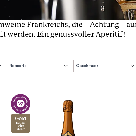
mweine Frankreichs, die – Achtung – 
lt werden. Ein genussvoller Aperitif!
Rebsorte
Geschmack
Gold
Berliner
Wine
Trophy