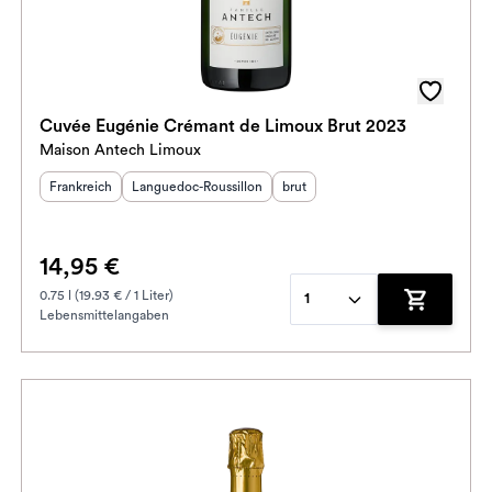
Cuvée Eugénie Crémant de Limoux Brut 2023
Maison Antech Limoux
Herkunftsland
Herkunftsregion
:
:
Geschmack
:
Frankreich
Languedoc-Roussillon
brut
14,95 €
0.75 l (19.93 € / 1 Liter)
1
Lebensmittelangaben
enkorb hinzufügen
Zum Waren