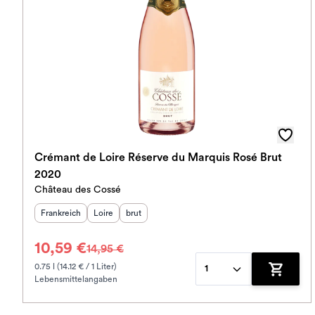
Crémant de Loire Réserve du Marquis Rosé Brut
2020
Château des Cossé
Herkunftsland
Herkunftsregion
:
Geschmack
:
:
Frankreich
Loire
brut
10,59 €
14,95 €
0.75 l (14.12 € / 1 Liter)
1
Lebensmittelangaben
Zum War