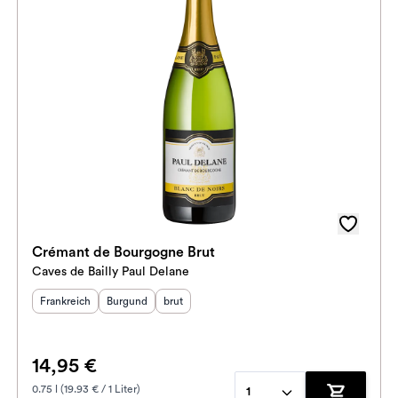
Crémant de Bourgogne Brut
Caves de Bailly Paul Delane
Herkunftsland
Herkunftsregion
:
Geschmack
:
:
Frankreich
Burgund
brut
14,95 €
0.75 l (19.93 € / 1 Liter)
1