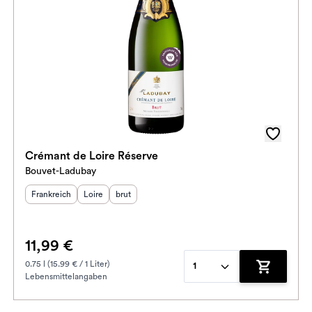
Crémant de Loire Réserve
Bouvet-Ladubay
Herkunftsland
Herkunftsregion
:
Geschmack
:
:
Frankreich
Loire
brut
11,99 €
0.75 l (15.99 € / 1 Liter)
1
Lebensmittelangaben
enkorb hinzufügen
Zum Waren