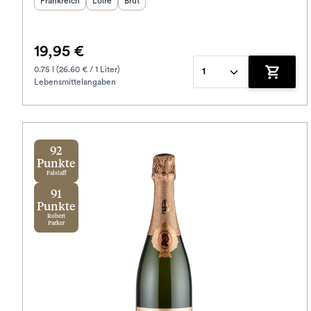
Herkunftsland
Herkunftsregion
:
Geschmack
:
:
Frankreich
Loire
Brut
19,95 €
0.75 l (26.60 € / 1 Liter)
1
Lebensmittelangaben
Zum War
92
Punkte
Falstaff
91
Punkte
Robert
Parker