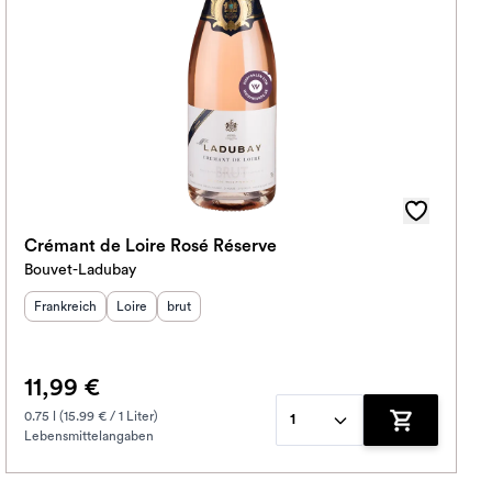
Crémant de Loire Rosé Réserve
Bouvet-Ladubay
Herkunftsland
Herkunftsregion
:
Geschmack
:
:
Frankreich
Loire
brut
11,99 €
0.75 l (15.99 € / 1 Liter)
1
Lebensmittelangaben
korb hinzufügen
Zum Warenko