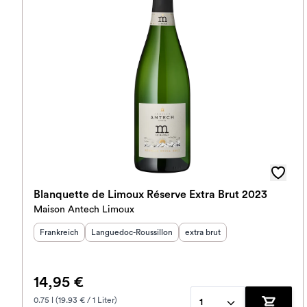
Blanquette de Limoux Réserve Extra Brut 2023
Maison Antech Limoux
Herkunftsland
Herkunftsregion
:
:
Geschmack
:
Frankreich
Languedoc-Roussillon
extra brut
14,95 €
0.75 l (19.93 € / 1 Liter)
1