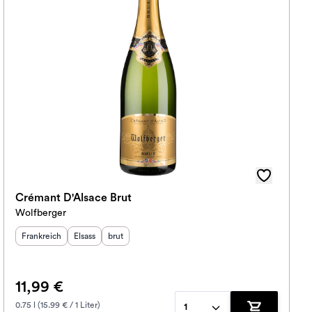
Crémant D'Alsace Brut
Wolfberger
Herkunftsland
Herkunftsregion
:
Geschmack
:
:
Frankreich
Elsass
brut
11,99 €
0.75 l (15.99 € / 1 Liter)
1