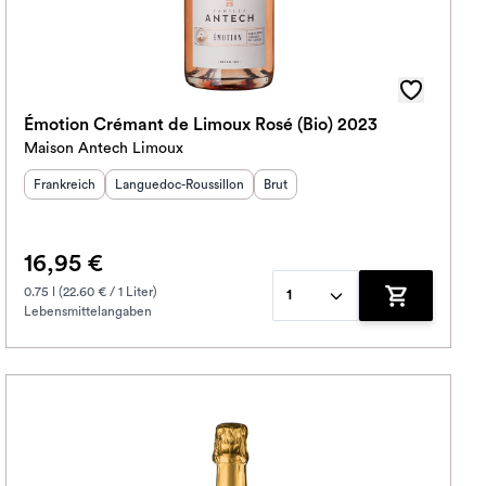
Émotion Crémant de Limoux Rosé (Bio) 2023
Maison Antech Limoux
Herkunftsland
Herkunftsregion
:
:
Geschmack
:
Frankreich
Languedoc-Roussillon
Brut
16,95 €
0.75 l (22.60 € / 1 Liter)
1
Lebensmittelangaben
korb hinzufügen
Zum Warenko