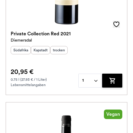
Private Collection Red 2021
Diemersdal
Herkunftsland
Herkunftsregion
:
Geschmack
:
:
Südafrika
Kapstadt
trocken
20,95 €
0.75 l (27.93 € / 1 Liter)
1
Lebensmittelangaben
enkorb hinzufügen
Zum Waren
Vegan