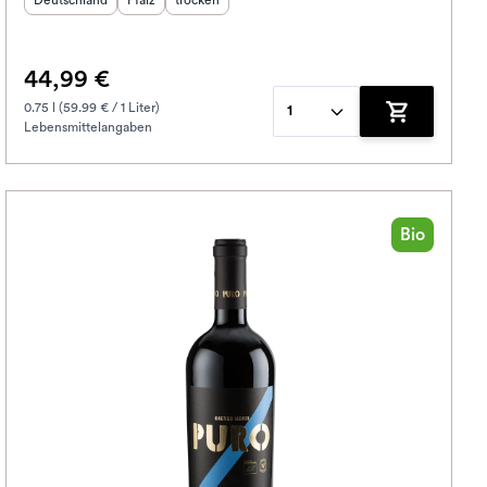
Deutschland
Pfalz
trocken
44,99 €
0.75 l (59.99 € / 1 Liter)
1
Lebensmittelangaben
korb hinzufügen
Zum Warenko
Bio