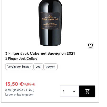
3 Finger Jack Cabernet Sauvignon 2021
3 Finger Jack Cellars
Herkunftsland
:
Herkunftsregion
Geschmack
:
:
Vereinigte Staaten
Lodi
trocken
13,50 €
17,95 €
0.75 l (18.00 € / 1 Liter)
1
Lebensmittelangaben
korb hinzufügen
Zum Warenko