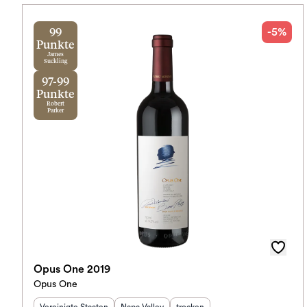
-5%
99
Punkte
James
Suckling
97-99
Punkte
Robert
Parker
Opus One 2019
Opus One
Herkunftsland
:
Herkunftsregion
Geschmack
:
: