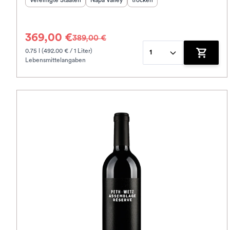
Vereinigte Staaten
Napa Valley
trocken
369,00 €
389,00 €
0.75 l (492.00 € / 1 Liter)
1
Lebensmittelangaben
Zum War