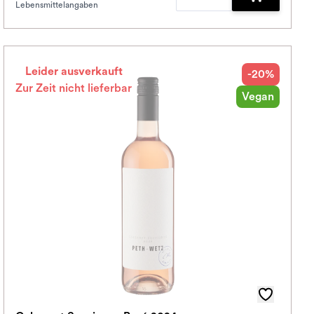
Lebensmittelangaben
korb hinzufügen
Zum Warenko
Leider ausverkauft
-20%
Zur Zeit nicht lieferbar
Vegan