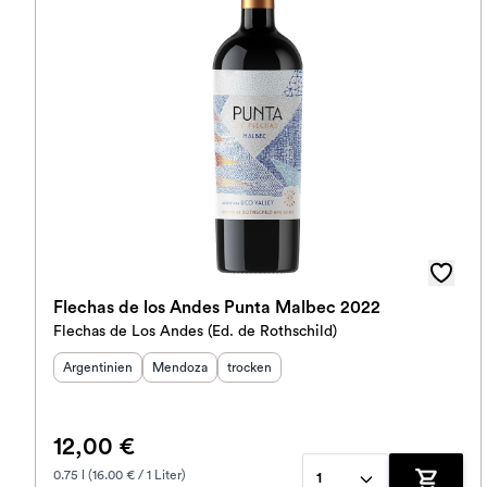
Flechas de los Andes Punta Malbec 2022
Flechas de Los Andes (Ed. de Rothschild)
Herkunftsland
:
Herkunftsregion
Geschmack
:
:
Argentinien
Mendoza
trocken
12,00 €
0.75 l (16.00 € / 1 Liter)
1