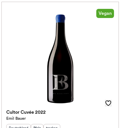
Vegan
Cultor Cuvée 2022
Emil Bauer
Herkunftsland
:
Herkunftsregion
Geschmack
:
: