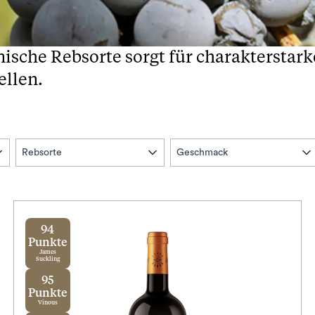
nische Rebsorte sorgt für charakterstar
ellen.
Rebsorte
Geschmack
94
Punkte
James
Suckling
95
Punkte
Vinous