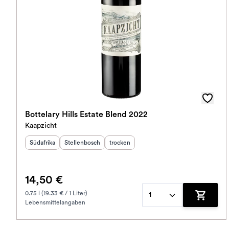
Bottelary Hills Estate Blend 2022
Kaapzicht
Herkunftsland
Herkunftsregion
:
:
Geschmack
:
Südafrika
Stellenbosch
trocken
14,50 €
0.75 l (19.33 € / 1 Liter)
1
Lebensmittelangaben
Zum War