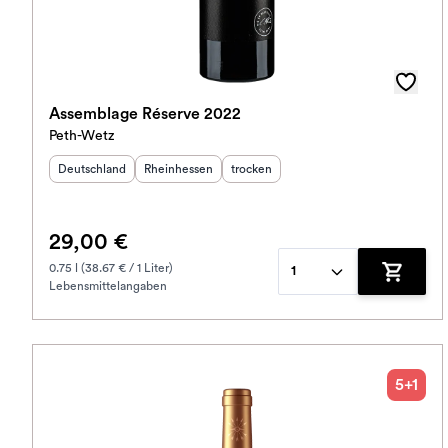
Assemblage Réserve 2022
Peth-Wetz
Herkunftsland
:
Herkunftsregion
Geschmack
:
:
Deutschland
Rheinhessen
trocken
29,00 €
0.75 l (38.67 € / 1 Liter)
1
Lebensmittelangaben
Zum War
5+1