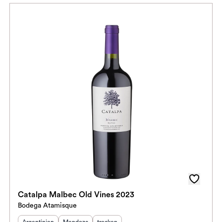
Catalpa Malbec Old Vines 2023
Bodega Atamisque
Herkunftsland
:
Herkunftsregion
Geschmack
:
: