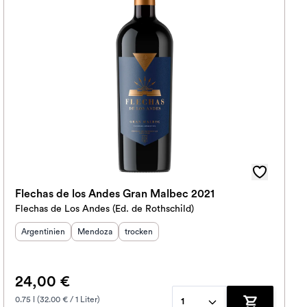
Flechas de los Andes Gran Malbec 2021
Flechas de Los Andes (Ed. de Rothschild)
Herkunftsland
:
Herkunftsregion
Geschmack
:
:
Argentinien
Mendoza
trocken
24,00 €
0.75 l (32.00 € / 1 Liter)
1