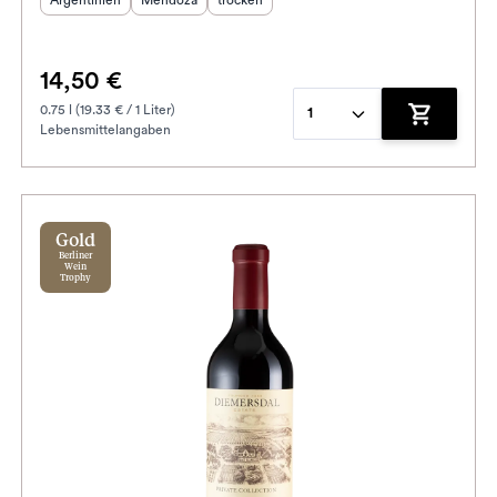
Argentinien
Mendoza
trocken
14,50 €
0.75 l (19.33 € / 1 Liter)
1
Lebensmittelangaben
enkorb hinzufügen
Zum Waren
Gold
Berliner
Wein
Trophy