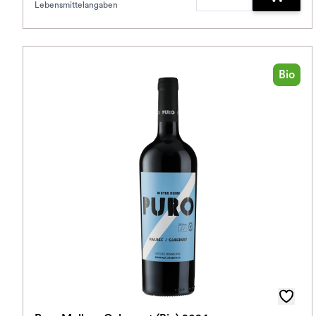
Lebensmittelangaben
Zum War
Bio