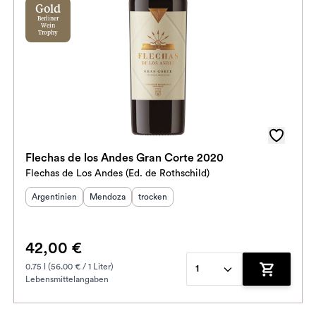
Gold
Berliner
Wein
Trophy
Flechas de los Andes Gran Corte 2020
Flechas de Los Andes (Ed. de Rothschild)
Herkunftsland
:
Herkunftsregion
Geschmack
:
:
Argentinien
Mendoza
trocken
42,00 €
0.75 l (56.00 € / 1 Liter)
1
Lebensmittelangaben
enkorb hinzufügen
Zum Waren