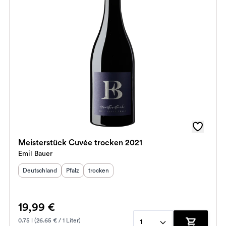
Meisterstück Cuvée trocken 2021
Emil Bauer
Herkunftsland
:
Herkunftsregion
Geschmack
:
:
Deutschland
Pfalz
trocken
19,99 €
0.75 l (26.65 € / 1 Liter)
1