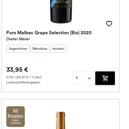
Puro Malbec Grape Selection (Bio) 2020
Dieter Meier
Herkunftsland
:
Herkunftsregion
Geschmack
:
:
Argentinien
Mendoza
trocken
33,95 €
0.75 l (45.27 € / 1 Liter)
1
Lebensmittelangaben
korb hinzufügen
Zum Warenko
93
Punkte
James
Suckling